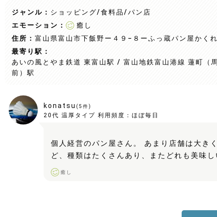
ジャンル：
ショッピング/食料品
/パン店
エモーション：
癒し
住所：
富山県富山市下飯野ー４９−８ーふっ蔵パン屋かく
最寄り駅：
あいの風とやま鉄道 東富山駅 / 富山地鉄富山港線 蓮町（
前）駅
konatsu
(
5
件)
20代
温厚タイプ
利用頻度：
ほぼ毎日
個人経営のパン屋さん。 あまり店舗は大き
ど、種類はたくさんあり、またどれも美味し
癒し