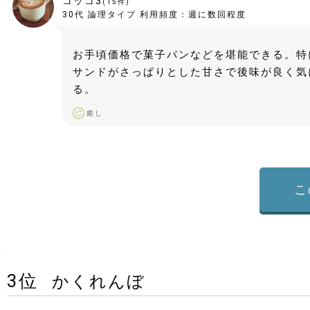
コッコ3
(
15
件)
30代
論理タイプ
利用頻度：
週に数回程度
お手頃価格で菓子パンなどを堪能できる。特
サンドがさっぱりとした甘さで後味が良く気
る。
癒し
こ
3
位
かくれんぼ