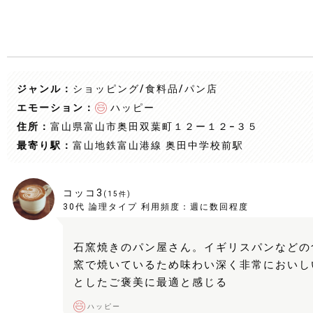
ジャンル：
ショッピング/食料品
/パン店
エモーション：
ハッピー
住所：
富山県富山市奥田双葉町１２ー１２−３５
最寄り駅：
富山地鉄富山港線 奥田中学校前駅
コッコ3
(
15
件)
30代
論理タイプ
利用頻度：
週に数回程度
石窯焼きのパン屋さん。イギリスパンなどの
窯で焼いているため味わい深く非常においし
としたご褒美に最適と感じる
ハッピー