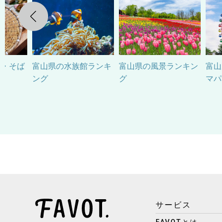
Previous
ん・そば
富山県の水族館ランキ
富山県の風景ランキン
富山
ング
グ
マパ
サービス
FAVOTとは