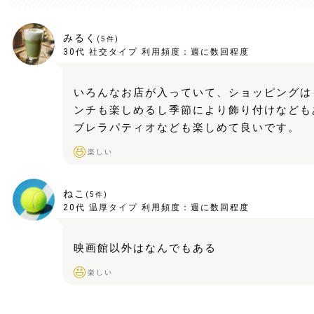
みるく
(
5
件)
30代
社交タイプ
利用頻度：
週に数回程度
いろんなお店が入っていて、ショッピングは
ンチも楽しめるし季節により飾り付けなども
ブレラパティオなども楽しめて良いです。
楽しい
ねこ
(
5
件)
20代
温厚タイプ
利用頻度：
週に数回程度
映画館以外はなんでもある
楽しい