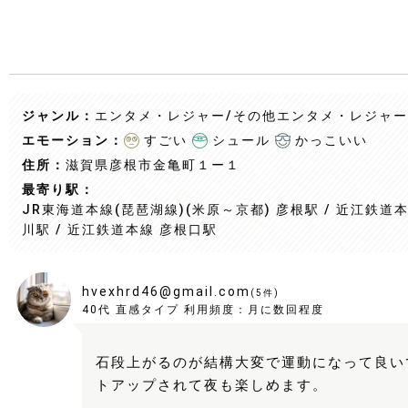
ジャンル：
エンタメ・レジャー/その他エンタメ・レジャー
エモーション：
すごい
シュール
かっこいい
住所：
滋賀県彦根市金亀町１ー１
最寄り駅：
JR東海道本線(琵琶湖線)(米原～京都) 彦根駅 / 近江鉄道
川駅 / 近江鉄道本線 彦根口駅
hvexhrd46@gmail.com
(
5
件)
40代
直感タイプ
利用頻度：
月に数回程度
石段上がるのが結構大変で運動になって良い
トアップされて夜も楽しめます。