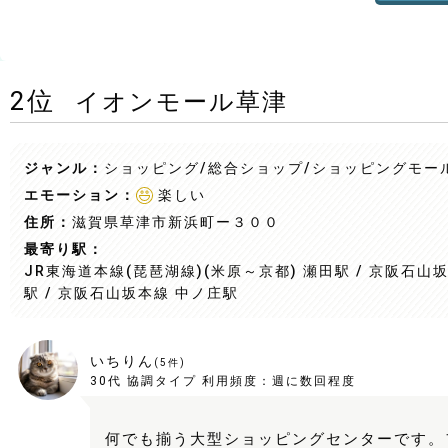
2
位
イオンモール草津
ジャンル：
ショッピング/総合ショップ
/ショッピングモー
エモーション：
楽しい
住所：
滋賀県草津市新浜町ー３００
最寄り駅：
JR東海道本線(琵琶湖線)(米原～京都) 瀬田駅 / 京阪石山
駅 / 京阪石山坂本線 中ノ庄駅
いちりん
(
5
件)
30代
協調タイプ
利用頻度：
週に数回程度
何でも揃う大型ショッピングセンターです。