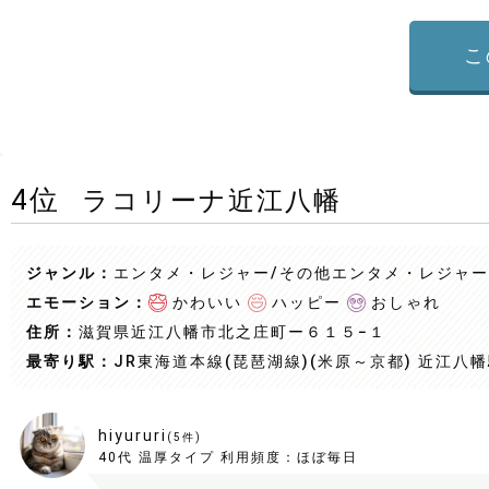
こ
4
位
ラコリーナ近江八幡
ジャンル：
エンタメ・レジャー/その他エンタメ・レジャー
エモーション：
かわいい
ハッピー
おしゃれ
住所：
滋賀県近江八幡市北之庄町ー６１５−１
最寄り駅：
JR東海道本線(琵琶湖線)(米原～京都) 近江八
hiyururi
(
5
件)
40代
温厚タイプ
利用頻度：
ほぼ毎日