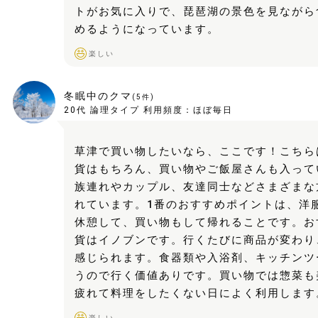
トがお気に入りで、琵琶湖の景色を見ながら
めるようになっています。
楽しい
冬眠中のクマ
(
5
件)
20代
論理タイプ
利用頻度：
ほぼ毎日
草津で買い物したいなら、ここです！こちら
貨はもちろん、買い物やご飯屋さんも入って
族連れやカップル、友達同士などさまざまな
れています。1番のおすすめポイントは、洋
休憩して、買い物もして帰れることです。お
貨はイノブンです。行くたびに商品が変わり
感じられます。食器類や入浴剤、キッチンツ
うので行く価値ありです。買い物では惣菜も
疲れて料理をしたくない日によく利用します
楽しい