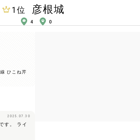
彦根城
1
位
4
0
本線 ひこね芹
2025.07.30
です。 ライ