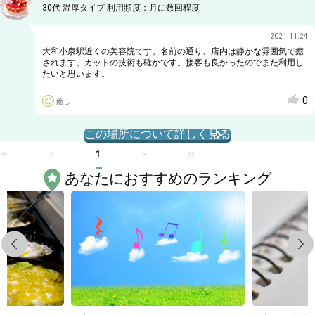
30代
温厚タイプ
利用頻度：
月に数回程度
2021.11.24
大和小泉駅近くの美容院です。名前の通り、店内は静かな雰囲気で癒
されます。カットの技術も確かです。接客も良かったのでまた利用し
たいと思います。
0
癒し
この場所について詳しく見る
1
あなたにおすすめのランキング
Previous
Next