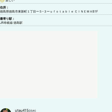
楽しい
住所：
徳島県徳島市東新町１丁目ー５−３ーｕｆｏｔａｂｌｅ ＣＩＮＥＭＡB1F
最寄り駅：
JR牟岐線 徳島駅
utau415
(
35
件)