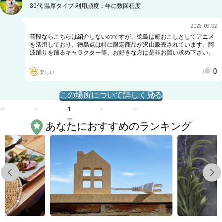
30代
温厚タイプ
利用頻度：
年に数回程度
2023.09.02
普段ならこちらは紹介しないのですが、徳島は町おこしとしてアニメ
を活用しており、徳島点は特に限定商品が沢山販売されています。阿
波踊りを踊るキャラクター等、お好きな方は是非お買い求め下さい。
0
楽しい
この場所について詳しく見る
1
あなたにおすすめのランキング
Previous
Next