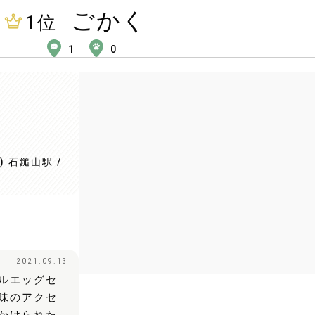
ごかく
1
位
1
0
 石鎚山駅 /
2021.09.13
ルエッグセ
味のアクセ