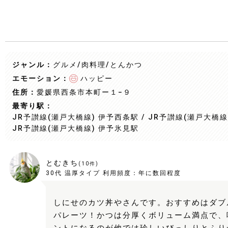
ジャンル：
グルメ/肉料理
/とんかつ
エモーション：
ハッピー
住所：
愛媛県西条市本町ー１−９
最寄り駅：
JR予讃線(瀬戸大橋線) 伊予西条駅 / JR予讃線(瀬戸大橋線)
JR予讃線(瀬戸大橋線) 伊予氷見駅
とむきち
(
10
件)
30代
温厚タイプ
利用頻度：
年に数回程度
しにせのカツ丼やさんです。おすすめはダブ
パレーツ！かつは分厚くボリューム満点で、