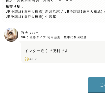
住所：
愛媛県新居浜市外山町１４ー４８
最寄り駅：
JR予讃線(瀬戸大橋線) 新居浜駅 / JR予讃線(瀬戸大橋線) 
JR予讃線(瀬戸大橋線) 中萩駅
哲夫
(
275
件)
30代
温厚タイプ
利用頻度：
数年に数回程度
インター近くで便利です
楽しい
こ