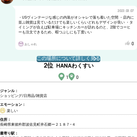
2023.03.07
・USヴィンテージな感じの内装がオシャレで落ち着いた空間 ・店内に
並ぶ雑貨は見ているだけでも楽しいくらいどれもデザインが良い ・タ
イミングが合えば駐車場にキッチンカーが訪れるのと、2階でコーヒ
ーも注文できるため、暇つぶしにも丁度いい
0
おしゃれ
この場所について詳しく見る
2
位
HANAわくすい
1
0
ジャンル：
ショッピング/日用品
/雑貨店
エモーション：
楽しい
住所：
長崎県東彼杵郡波佐見町井石郷ー２１８７−４
最寄り駅：