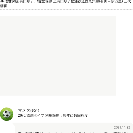
JR佐世保線 有田駅 / JR佐世保線 上有田駅 / 松浦鉄道西九州線(有田～伊万里) 三代
橋駅
マメタ
(
50
件)
20代
協調タイプ
利用頻度：
数年に数回程度
2021.11.22