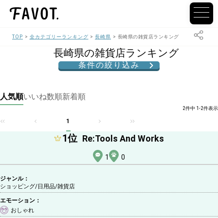
TOP
全カテゴリーランキング
長崎県
長崎県の雑貨店ランキング
長崎県の雑貨店ランキング
条件の絞り込み
人気順
いいね数順
新着順
2件中 1-2件表示
1
1
位
Re:Tools And Works
1
0
ジャンル：
ショッピング/日用品
/雑貨店
エモーション：
おしゃれ