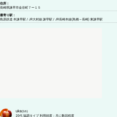
住所：
長崎県諫早市金谷町７ー１５
最寄り駅：
島原鉄道 本諫早駅 / JR大村線 諫早駅 / JR長崎本線(鳥栖～長崎) 東諫早駅
uka
(
5
件)
20代
協調タイプ
利用頻度：
月に数回程度