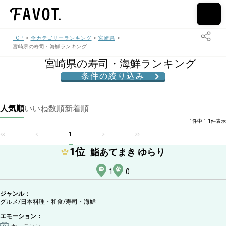
TOP
全カテゴリーランキング
宮崎県
宮崎県の寿司・海鮮ランキング
宮崎県の寿司・海鮮ランキング
条件の絞り込み
人気順
いいね数順
新着順
1件中 1-1件表示
1
1
位
鮨あてまき ゆらり
1
0
ジャンル：
グルメ/日本料理・和食
/寿司・海鮮
エモーション：