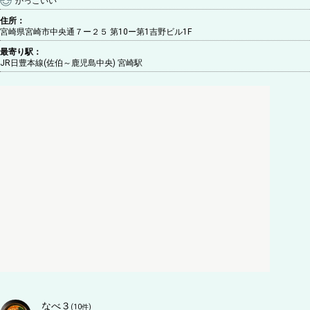
かっこいい
住所：
宮崎県宮崎市中央通７ー２５ 第10ー第1吉野ビル1F
最寄り駅：
JR日豊本線(佐伯～鹿児島中央) 宮崎駅
なべ３
(
10
件)