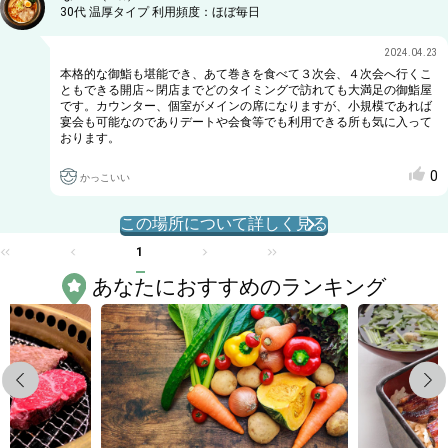
30代
温厚タイプ
利用頻度：
ほぼ毎日
2024.04.23
本格的な御鮨も堪能でき、あて巻きを食べて３次会、４次会へ行くこ
ともできる開店～閉店までどのタイミングで訪れても大満足の御鮨屋
です。カウンター、個室がメインの席になりますが、小規模であれば
宴会も可能なのでありデートや会食等でも利用できる所も気に入って
おります。
0
かっこいい
この場所について詳しく見る
1
あなたにおすすめのランキング
Previous
Next