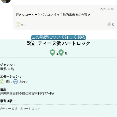
2023.03.01
好きなコーヒーとパソコン持って勉強出来るのが良き
0
癒し
この場所について詳しく見る
5
位
ティーヌ浜 ハートロック
2
0
ジャンル：
風景
/
自然
エモーション：
癒し
きれい
住所：
沖縄県国頭郡今帰仁村古宇利P277+FW
最寄り駅：
#
ティーヌ浜
#
ハートロック