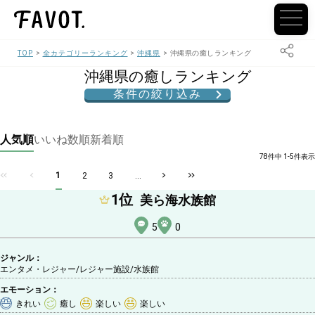
TOP
全カテゴリーランキング
沖縄県
沖縄県の癒しランキング
沖縄県の癒しランキング
条件の絞り込み
人気順
いいね数順
新着順
78件中 1-5件表示
1
2
3
...
1
位
美ら海水族館
5
0
ジャンル：
エンタメ・レジャー/レジャー施設
/水族館
エモーション：
きれい
癒し
楽しい
楽しい