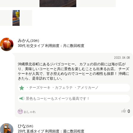
みかん
(
20
件)
30代
社交タイプ
利用頻度：
月に数回程度
2023.04.08
沖縄県北谷町にあるジバゴコーヒー。 カフェの目の前には海が広が
り、美味しいコーヒーと共に景色を楽しむことも出来るお店。 チーズ
ケーキが人気で、甘さ控えめなのでコーヒーとの相性も抜群！ 沖縄に
きたら、是非訪れて欲しい。
・チーズケーキ ・カフェラテ ・アメリカーノ
景色もコーヒーもスイーツも最高です！
0
おしゃれ
ひな
(
5
件)
20代
直感タイプ
利用頻度：
週に数回程度