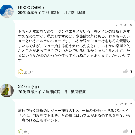
ゆゆゆゆ
(
80
件)
30代
直感タイプ
利用頻度：
月に数回程度
2023.04.08
もちろん水族館なので、ジンベエザメがいる一番メインの場所もおす
すめなのですが、私的おすすめは、水族館の外にある、おきちゃんシ
ョーというイルカのショーです。いるか達のショーはもちろん素晴ら
しいんですが、ショー始まる前や終わったあとに、いるかの楽屋？的
なところがあってそこでくつろいでいるいるかちゃんも見れます。た
まにいるかが水のわっかを作ってくれることもあります。かわいいで
す
0
楽しい
327sm
(
5
件)
20代
直感タイプ
利用頻度：
月に数回程度
2022.06.02
旅行で行く鉄板のレジャー施設の1つ。一面の水槽から見るジンベイ
ザメは、何度見ても圧巻。その前にはカフェがあるので魚を見ながら
一息つける点もポイント。
0
癒し