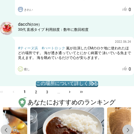
0
きれい
dacchi
(
50
件)
30代
直感タイプ
利用頻度：
数年に数回程度
2022.06.24
#ティーヌ浜
#ハートロック
嵐が出演したCMのロケ地に使われたほ
どの場所です。 海が透き通っていてとにかく綺麗で 泳いでいる魚まで
見えます。 海を眺めているだけで心が安らぎます。
0
癒し
この場所について詳しく見る
1
2
3
...
あなたにおすすめのランキング
Previous
Next