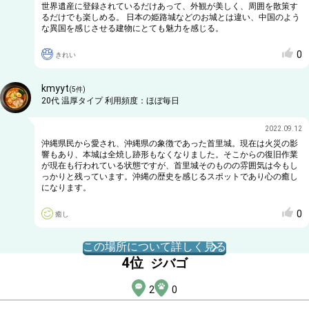
世界遺産に登録されているだけあって、外観が美しく、周囲を散策す
るだけでも楽しめる。 日本の姫路城などのお城とは違い、中国のよう
な異国を感じさせる建物にとても魅力を感じる。
0
きれい
kmyyt
(
5
件)
20代
温厚タイプ
利用頻度：
ほぼ毎日
2022.09.12
沖縄県民から愛され、沖縄県の象徴であった首里城。現在は火災の影
響もあり、本城は全焼し跡形もなくなりました。そこからの復旧作業
が現在も行われている状態ですが、首里城そのものの雰囲気は今もし
っかりと残っています。沖縄の歴史を感じるスポットであり心の癒し
になります。
0
癒し
この場所について詳しく見る
4
位
ジバゴ
2
0