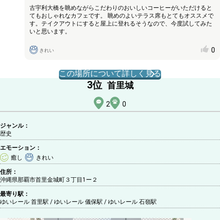
古宇利大橋を眺めながらこだわりのおいしいコーヒーがいただけると
てもおしゃれなカフェです。 眺めのよいテラス席もとてもオススメで
す。テイクアウトにすると屋上に登れるそうなので、今度試してみた
いと思います。
0
きれい
この場所について詳しく見る
3
位
首里城
2
0
ジャンル：
歴史
エモーション：
癒し
きれい
住所：
沖縄県那覇市首里金城町３丁目1ー２
最寄り駅：
ゆいレール 首里駅 / ゆいレール 儀保駅 / ゆいレール 石嶺駅