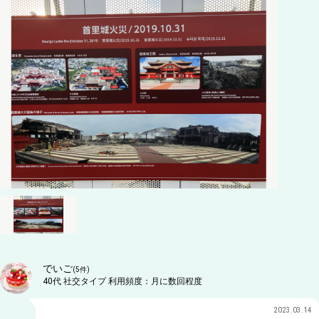
でいご
(
5
件)
40代
社交タイプ
利用頻度：
月に数回程度
2023.03.14