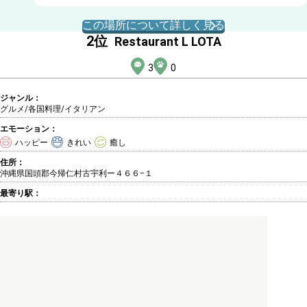
この場所について詳しく見る
2
位
Restaurant L LOTA
3
0
ジャンル：
グルメ/各国料理
/イタリアン
エモーション：
ハッピー
きれい
癒し
住所：
沖縄県国頭郡今帰仁村古宇利ー４６６−１
最寄り駅：