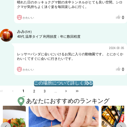
晴れた日のホッキョクグマ館の水中トンネルがとても良い空間。シロ
クマが気持ちよく泳ぐ姿を毎回楽しみに行く。
0
かわいい
みみ
(
5
件)
40代
温厚タイプ
利用頻度：
年に数回程度
2024.03.05
レッサーパンダに会いにいけるお気に入りの動物園です。 とにかくか
わいくてすぐに会いに行きたいです。
0
かわいい
この場所について詳しく見る
1
2
3
...
あなたにおすすめのランキング