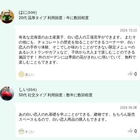
はに
(
50
件)
20代
温厚タイプ
利用頻度：
年に数回程度
2024.10.22
有名な北海道のお土産菓子、白い恋人の工場見学ができます。 またそ
の他にも、チョコレートの歴史を知ることができるコーナーや、白い
恋人の手作り体験、そこでしか味わうことができない限定メニューの
あるレストランやカフェなど、子供から大人まで楽しむことのできる
施設です！ 外のガーデンには季節の花がきれいに咲いていて、無料で
楽しむこともできます。
0
楽しい
しい
(
55
件)
50代
社交タイプ
利用頻度：
数年に数回程度
2024.06.08
あの白い恋人のれ基礎を学ぶことができる、建物です。もちろん販売
スペースもるので、白い恋人商品の購入もできます。
0
すごい