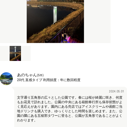
あのちゃん
(
5
件)
20代
直感タイプ
利用頻度：
年に数回程度
2024.05.01
文字通り五角形の広々とした公園です。春には桜が綺麗に咲き、何度
もお花見で訪れました。公園の中央にある箱館奉行所も保存状態がよ
く見応えがあります。園内にある売店ではアイスクリームや函館ご当
地ドリンクも購入でき、ゆっくりとした時間を楽しめます。また、公
園の隣にある五稜郭タワーに登ると、公園が五角形であることがよく
わかります。