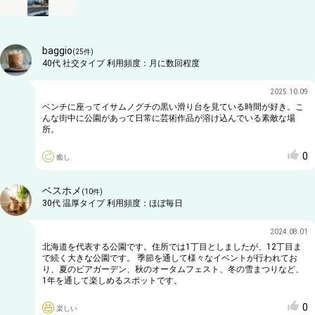
baggio
(
25
件)
40代
社交タイプ
利用頻度：
月に数回程度
2025.10.09
ベンチに座ってイサムノグチの黒い滑り台を見ている時間が好き。こ
んな街中に公園があって日常に芸術作品が溶け込んでいる素敵な場
所。
0
癒し
ベスホメ
(
10
件)
30代
温厚タイプ
利用頻度：
ほぼ毎日
2024.08.01
北海道を代表する公園です。住所では1丁目としましたが、12丁目ま
で続く大きな公園です。 季節を通して様々なイベントが行われてお
り、夏のビアガーデン、秋のオータムフェスト、冬の雪まつりなど、
1年を通して楽しめるスポットです。
0
楽しい