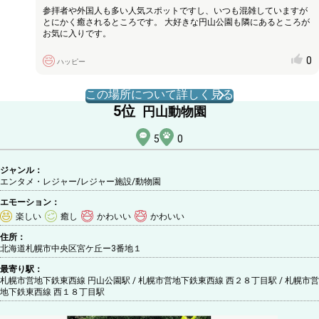
参拝者や外国人も多い人気スポットですし、いつも混雑していますが
とにかく癒されるところです。 大好きな円山公園も隣にあるところが
お気に入りです。
0
ハッピー
この場所について詳しく見る
5
位
円山動物園
5
0
ジャンル：
エンタメ・レジャー/レジャー施設
/動物園
エモーション：
楽しい
癒し
かわいい
かわいい
住所：
北海道札幌市中央区宮ケ丘ー3番地１
最寄り駅：
札幌市営地下鉄東西線 円山公園駅 / 札幌市営地下鉄東西線 西２８丁目駅 / 札幌市営
地下鉄東西線 西１８丁目駅