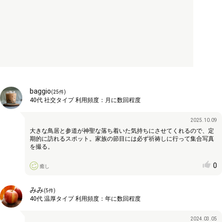
baggio
(
25
件)
40代
社交タイプ
利用頻度：
月に数回程度
2025.10.09
大きな鳥居と参道が神聖な落ち着いた気持ちにさせてくれるので、定
期的に訪れるスポット。家族の節目には必ず祈祷しに行って集合写真
を撮る。
0
癒し
みみ
(
5
件)
40代
温厚タイプ
利用頻度：
年に数回程度
2024.03.05