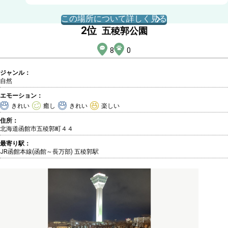
この場所について詳しく見る
2
位
五稜郭公園
8
0
ジャンル：
自然
エモーション：
きれい
癒し
きれい
楽しい
住所：
北海道函館市五稜郭町４４
最寄り駅：
JR函館本線(函館～長万部) 五稜郭駅