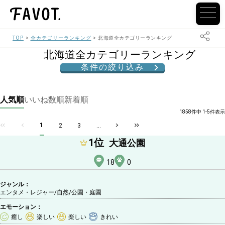
TOP
全カテゴリーランキング
北海道全カテゴリーランキング
北海道全カテゴリーランキング
条件の絞り込み
人気順
いいね数順
新着順
1858件中 1-5件表示
1
2
3
...
1
位
大通公園
18
0
ジャンル：
エンタメ・レジャー/自然
/公園・庭園
エモーション：
癒し
楽しい
楽しい
きれい