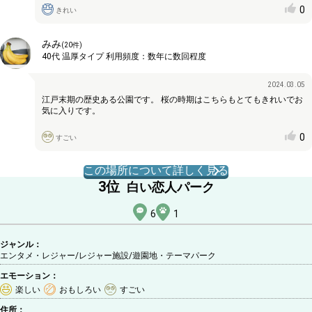
0
きれい
みみ
(
20
件)
40代
温厚タイプ
利用頻度：
数年に数回程度
2024.03.05
江戸末期の歴史ある公園です。 桜の時期はこちらもとてもきれいでお
気に入りです。
0
すごい
この場所について詳しく見る
3
位
白い恋人パーク
6
1
ジャンル：
エンタメ・レジャー/レジャー施設
/遊園地・テーマパーク
エモーション：
楽しい
おもしろい
すごい
住所：