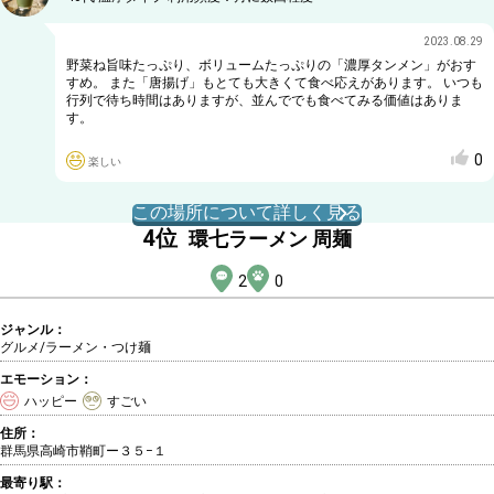
2023.08.29
野菜ね旨味たっぷり、ボリュームたっぷりの「濃厚タンメン」がおす
すめ。 また「唐揚げ」もとても大きくて食べ応えがあります。 いつも
行列で待ち時間はありますが、並んででも食べてみる価値はありま
す。
0
楽しい
この場所について詳しく見る
4
位
環七ラーメン 周麺
2
0
ジャンル：
グルメ/ラーメン・つけ麺
エモーション：
ハッピー
すごい
住所：
群馬県高崎市鞘町ー３５−１
最寄り駅：