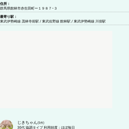
住所：
群馬県館林市赤生田町ー１９８７−３
最寄り駅：
東武伊勢崎線 茂林寺前駅 / 東武佐野線 館林駅 / 東武伊勢崎線 川俣駅
じきちゃん
(
5
件)
30代
協調タイプ
利用頻度：
ほぼ毎日