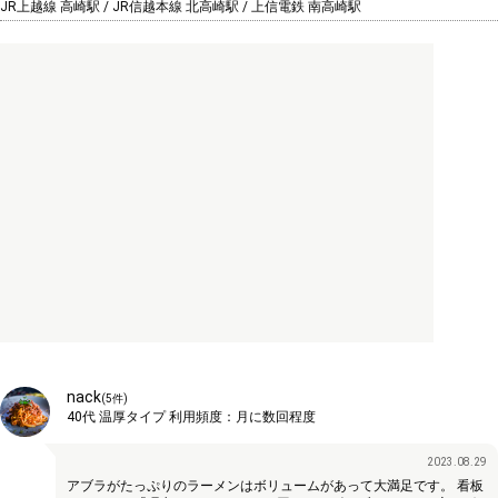
JR上越線 高崎駅 / JR信越本線 北高崎駅 / 上信電鉄 南高崎駅
nack
(
5
件)
40代
温厚タイプ
利用頻度：
月に数回程度
2023.08.29
アブラがたっぷりのラーメンはボリュームがあって大満足です。 看板