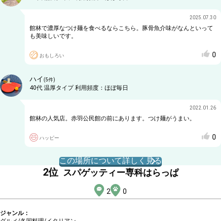
2025.07.30
館林で濃厚なつけ麺を食べるならこちら。豚骨魚介味がなんといって
も美味しいです。
0
おもしろい
ハイ
(
5
件)
40代
温厚タイプ
利用頻度：
ほぼ毎日
2022.01.26
館林の人気店。赤羽公民館の前にあります。つけ麺がうまい。
0
ハッピー
この場所について詳しく見る
2
位
スパゲッティー専科はらっぱ
2
0
ジャンル：