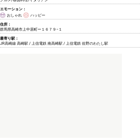
グルメ/各国料理
/イタリアン
エモーション：
おしゃれ
ハッピー
住所：
群馬県高崎市上中居町ー１６７９−１
最寄り駅：
JR高崎線 高崎駅 / 上信電鉄 南高崎駅 / 上信電鉄 佐野のわたし駅