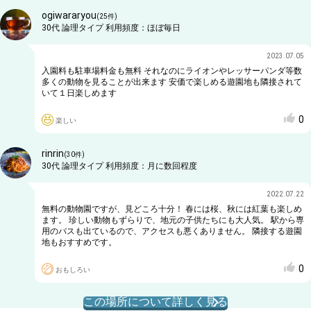
ogiwararyou
(
25
件)
30代
論理タイプ
利用頻度：
ほぼ毎日
2023.07.05
入園料も駐車場料金も無料 それなのにライオンやレッサーパンダ等数
多くの動物を見ることが出来ます 安価で楽しめる遊園地も隣接されて
いて１日楽しめます
0
楽しい
rinrin
(
30
件)
30代
論理タイプ
利用頻度：
月に数回程度
2022.07.22
無料の動物園ですが、見どころ十分！ 春には桜、秋には紅葉も楽しめ
ます。 珍しい動物もずらりで、地元の子供たちにも大人気。 駅から専
用のバスも出ているので、アクセスも悪くありません。 隣接する遊園
地もおすすめです。
0
おもしろい
この場所について詳しく見る