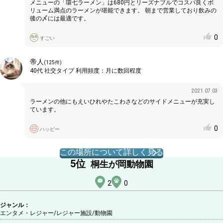
メニューの「環七ラーメン」は680円とリーズナブルでコスパ良くボ
リューム満点のラーメンが堪能できます。 朝まで営業しており飲みの
後の〆には最適です。
0
すごい
帝人
(
125
件)
40代
社交タイプ
利用頻度：
月に数回程度
2021.07.03
ラーメンの他にもえいひれやたこわさなどのサイドメニューが充実し
ています。
0
ハッピー
この場所について詳しく見る
5
位
桐生が岡動物園
2
0
ジャンル：
エンタメ・レジャー/レジャー施設
/動物園