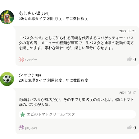
あじさい坂
(
55
件)
50代
直感タイプ
利用頻度：
年に数回程度
2024.05.21
「パスタの街」として知られる高崎を代表するスパゲッティー・パス
タの有名店。メニューの種類が豊富で、生パスタと通常の乾麺の両方
を楽しめます。素朴な味わいが、楽しい気分にさせます。
0
ハッピー
シャツ
(
10
件)
20代
論理タイプ
利用頻度：
年に数回程度
2024.05.17
高崎はパスタが有名だが、その中でも知名度の高いお店。特にトマト
系のパスタが人気。
エビのトマトクリームパスタ
0
おしゃれ