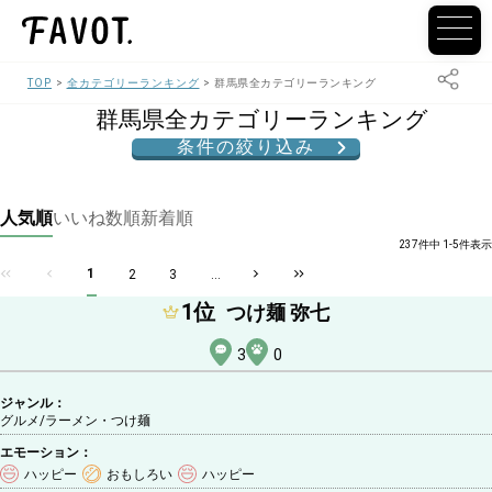
TOP
全カテゴリーランキング
群馬県全カテゴリーランキング
群馬県全カテゴリーランキング
条件の絞り込み
人気順
いいね数順
新着順
237件中 1-5件表示
1
2
3
...
1
位
つけ麺 弥七
3
0
ジャンル：
グルメ/ラーメン・つけ麺
エモーション：
ハッピー
おもしろい
ハッピー