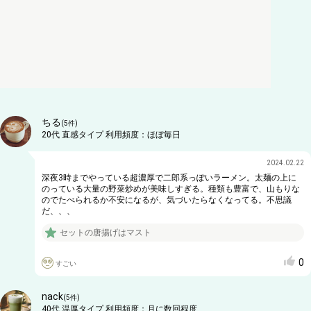
ちる
(
5
件)
20代
直感タイプ
利用頻度：
ほぼ毎日
2024.02.22
深夜3時までやっている超濃厚で二郎系っぽいラーメン。太麺の上に
のっている大量の野菜炒めが美味しすぎる。種類も豊富で、山もりな
のでたべられるか不安になるが、気づいたらなくなってる。不思議
だ、、、
セットの唐揚げはマスト
0
すごい
nack
(
5
件)
40代
温厚タイプ
利用頻度：
月に数回程度