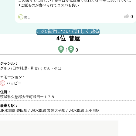
この辺りでは珍しい十割そばが低価格で味わえる 早朝は500円でそば
+ご飯ものが食べられてコスパも良い
0
癒し
この場所について詳しく見る
4
位
昔屋
1
0
ジャンル：
グルメ/日本料理・和食
/うどん・そば
エモーション：
ハッピー
住所：
茨城県久慈郡大子町袋田ー１７８
最寄り駅：
JR水郡線 袋田駅 / JR水郡線 常陸大子駅 / JR水郡線 上小川駅