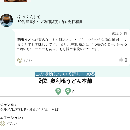
ふっくん
(
5
件)
30代
温厚タイプ
利用頻度：
年に数回程度
2023.04.19
繭玉うどんが有名な、もり陣さん。 とても、ツヤツヤは麺は喉越しも
良くとても美味しいです。 また、駐車場には、4つ葉のクローバーや5
つ葉のクローバーもあり、もり陣の名物の一つです。
0
すごい
この場所について詳しく見る
2
位
奥利根うどん本舗
1
0
ジャンル：
グルメ/日本料理・和食
/うどん・そば
エモーション：
すごい