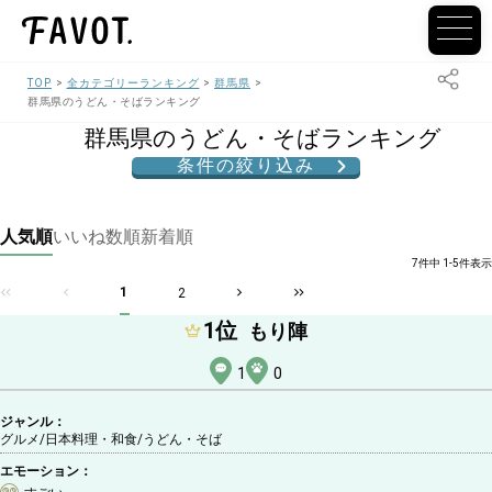
TOP
全カテゴリーランキング
群馬県
群馬県のうどん・そばランキング
群馬県のうどん・そばランキング
条件の絞り込み
人気順
いいね数順
新着順
7件中 1-5件表示
1
2
1
位
もり陣
1
0
ジャンル：
グルメ/日本料理・和食
/うどん・そば
エモーション：