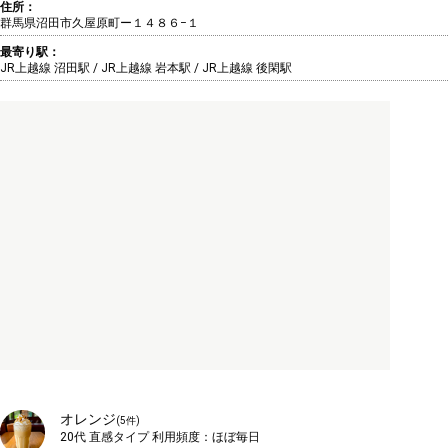
住所：
群馬県沼田市久屋原町ー１４８６−１
最寄り駅：
JR上越線 沼田駅 / JR上越線 岩本駅 / JR上越線 後閑駅
オレンジ
(
5
件)
20代
直感タイプ
利用頻度：
ほぼ毎日