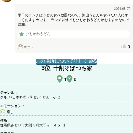
2024.03.07
平日のランチはうどん食べ放題なので、沢山うどんを食べたい人にす
ごくおすすめです。 ランチ以外でもひもかわうどんがおすすめなので
是非。
ひもかわうどん
0
すごい
この場所について詳しく見る
3
位
十割そば つち家
1
0
ジャンル：
グルメ/日本料理・和食
/うどん・そば
エモーション：
癒し
住所：
群馬県みどり市大間々町大間々ー４５−１