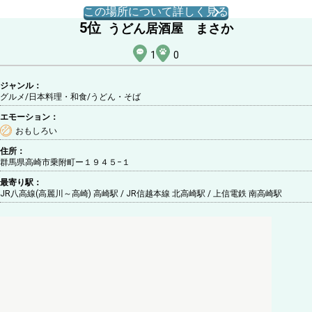
この場所について詳しく見る
5
位
うどん居酒屋 まさか
1
0
ジャンル：
グルメ/日本料理・和食
/うどん・そば
エモーション：
おもしろい
住所：
群馬県高崎市乗附町ー１９４５−１
最寄り駅：
JR八高線(高麗川～高崎) 高崎駅 / JR信越本線 北高崎駅 / 上信電鉄 南高崎駅