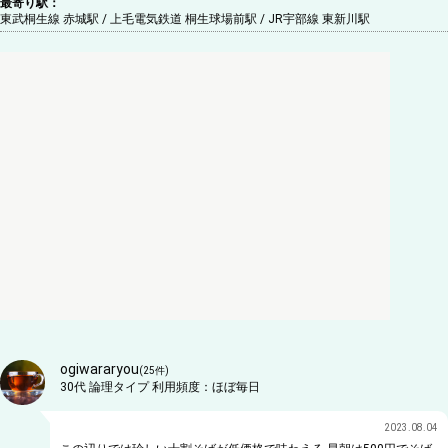
最寄り駅：
東武桐生線 赤城駅 / 上毛電気鉄道 桐生球場前駅 / JR宇部線 東新川駅
ogiwararyou
(
25
件)
30代
論理タイプ
利用頻度：
ほぼ毎日
2023.08.04