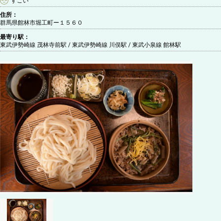
すごい
住所：
群馬県館林市堀工町ー１５６０
最寄り駅：
東武伊勢崎線 茂林寺前駅 / 東武伊勢崎線 川俣駅 / 東武小泉線 館林駅