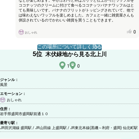
などが楽しめます。中がふわっと外はカリッと仕上がったワッフルを
ココナッツのクリームに付けて食べるココナッツバナナワッフルはと
ても美味しいです。バナナのフリットがトッピングされていて、他で
は味わえないワッフルを楽しめました。カフェと一緒に雑貨屋さんも
併設されているのでかわいい雑貨を買うこともできます。
0
おしゃれ
この場所について詳しく見る
5
位
木伏緑地から見る北上川
1
0
ジャンル：
風景
エモーション：
おしゃれ
住所：
岩手県盛岡市盛岡駅前通１０
最寄り駅：
JR田沢湖線 盛岡駅 / JR山田線 上盛岡駅 / JR東北本線(黒磯～利府・盛岡) 仙北町駅