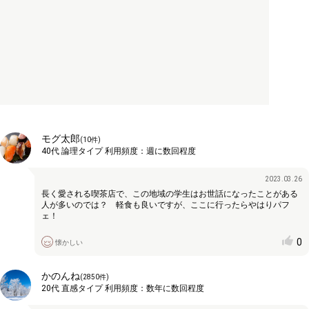
モグ太郎
(
10
件)
40代
論理タイプ
利用頻度：
週に数回程度
2023.03.26
長く愛される喫茶店で、この地域の学生はお世話になったことがある
人が多いのでは？ 軽食も良いですが、ここに行ったらやはりパフ
ェ！
0
懐かしい
かのんね
(
2850
件)
20代
直感タイプ
利用頻度：
数年に数回程度