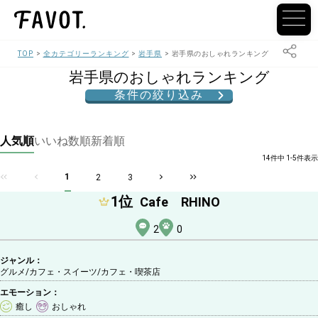
TOP
全カテゴリーランキング
岩手県
岩手県のおしゃれランキング
岩手県のおしゃれランキング
条件の絞り込み
人気順
いいね数順
新着順
14件中 1-5件表示
1
2
3
1
位
Cafe RHINO
2
0
ジャンル：
グルメ/カフェ・スイーツ
/カフェ・喫茶店
エモーション：
癒し
おしゃれ