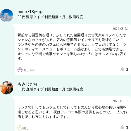
coco718
(
25
件)
30代
温厚タイプ
利用頻度：
月に数回程度
2022.08.23
駅前から開運橋を通り、少しそれた菜園通りに古民家をリノベしたオ
シャレなカフェがある。店内の雰囲気やインテリアも洗練さていて、
ランチやその後のカフェにも利用できるお店。カフェだけでなく、ラ
ンチやディナーメニューもボリューム感があり、とても満足できる。
オシャレな空間で食事やカフェを楽しみたい人にはオススメのお店で
す。
0
おしゃれ
もみじ
(
10
件)
30代
直感タイプ
利用頻度：
月に数回程度
2022.03.06
ランチで行ってもカフェとして行ってものんびり居心地の良い時間を
過ごせると思います。 夜はアルコール類の提供もあるので、一人でお
酒を楽しむ方にもおすすめです。
0
癒し