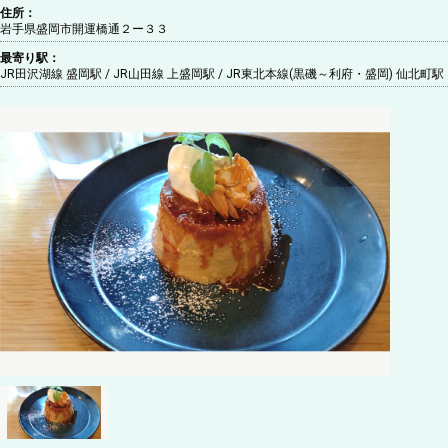
住所：
岩手県盛岡市開運橋通２ー３３
最寄り駅：
JR田沢湖線 盛岡駅 / JR山田線 上盛岡駅 / JR東北本線(黒磯～利府・盛岡) 仙北町駅