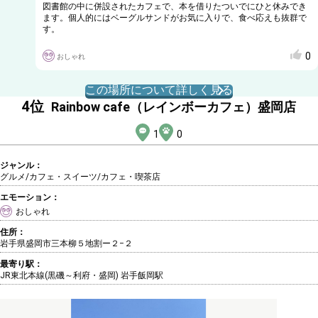
図書館の中に併設されたカフェで、本を借りたついでにひと休みでき
ます。個人的にはベーグルサンドがお気に入りで、食べ応えも抜群で
す。
0
おしゃれ
この場所について詳しく見る
4
位
Rainbow cafe（レインボーカフェ）盛岡店
1
0
ジャンル：
グルメ/カフェ・スイーツ
/カフェ・喫茶店
エモーション：
おしゃれ
住所：
岩手県盛岡市三本柳５地割ー２−２
最寄り駅：
JR東北本線(黒磯～利府・盛岡) 岩手飯岡駅