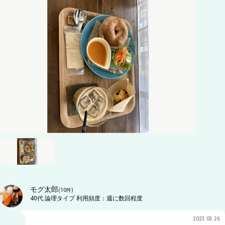
モグ太郎
(
10
件)
40代
論理タイプ
利用頻度：
週に数回程度
2023.03.26