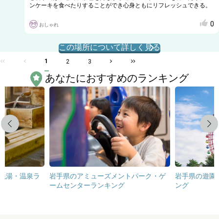
ンケーキを食べたりすることができ心身ともにリフレッシュできる。
0
おしゃれ
この場所について詳しく見る
1
2
3
あなたにおすすめのランキング
Previous
Next
銭湯・温泉ラ
岩手県のアミューズメントパーク・ゲ
岩手県の遊園
ームセンターランキング
ング