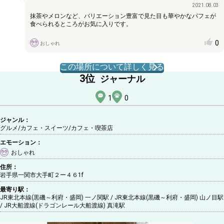
2021.08.03
抹茶やメロンなど、バリエーション豊富で見た目も華やかなパフェが
食べられるところがお気に入りです。
0
おしゃれ
この場所について詳しく見る
3
位
ジャーナル
1
0
ジャンル：
グルメ/カフェ・スイーツ
/カフェ・喫茶店
エモーション：
おしゃれ
住所：
岩手県一関市大手町２ー４６1f
最寄り駅：
JR東北本線(黒磯～利府・盛岡) 一ノ関駅 / JR東北本線(黒磯～利府・盛岡) 山ノ目駅
/ JR大船渡線(ドラゴンレール大船渡線) 真滝駅