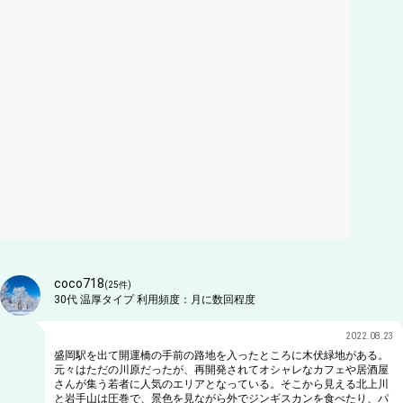
coco718
(
25
件)
30代
温厚タイプ
利用頻度：
月に数回程度
2022.08.23
盛岡駅を出て開運橋の手前の路地を入ったところに木伏緑地がある。
元々はただの川原だったが、再開発されてオシャレなカフェや居酒屋
さんが集う若者に人気のエリアとなっている。そこから見える北上川
と岩手山は圧巻で、景色を見ながら外でジンギスカンを食べたり、パ