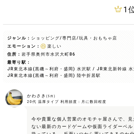
1
ジャンル：
ショッピング/専門店
/玩具・おもちゃ店
エモーション：
楽しい
住所：
岩手県奥州市水沢大町86
最寄り駅：
JR東北本線(黒磯～利府・盛岡) 水沢駅 / JR東北新幹線 水
JR東北本線(黒磯～利府・盛岡) 陸中折居駅
かわさき
(
5
件)
20代
温厚タイプ
利用頻度：
月に数回程度
今や貴重な個人営業のオモチャ屋さんで、見
ない最新のカードゲームや仮面ライダーベル