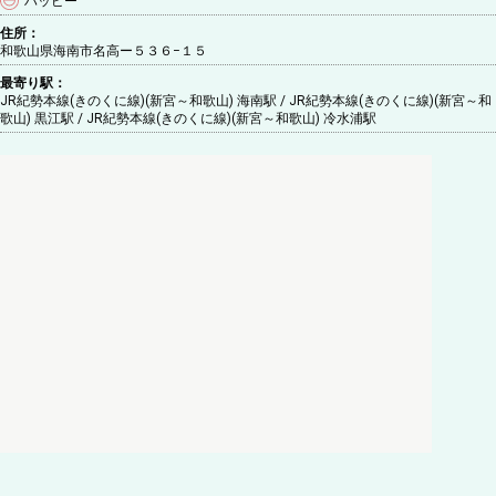
ハッピー
住所：
和歌山県海南市名高ー５３６−１５
最寄り駅：
JR紀勢本線(きのくに線)(新宮～和歌山) 海南駅 / JR紀勢本線(きのくに線)(新宮～和
歌山) 黒江駅 / JR紀勢本線(きのくに線)(新宮～和歌山) 冷水浦駅