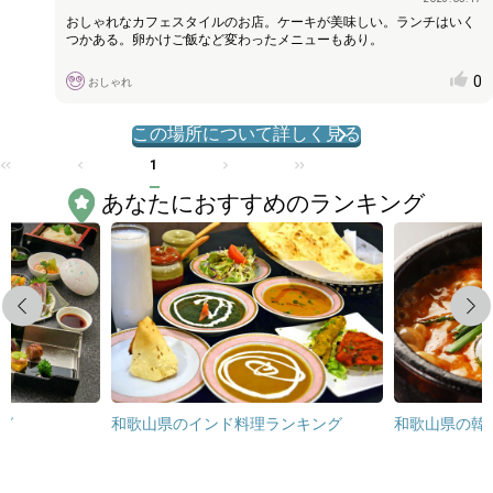
おしゃれなカフェスタイルのお店。ケーキが美味しい。ランチはいく
つかある。卵かけご飯など変わったメニューもあり。
0
おしゃれ
この場所について詳しく見る
1
あなたにおすすめのランキング
Previous
Next
グ
和歌山県のインド料理ランキング
和歌山県の韓