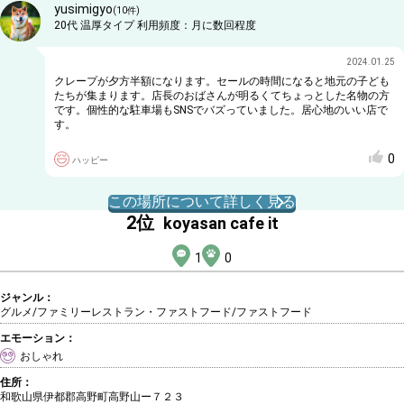
yusimigyo
(
10
件)
20代
温厚タイプ
利用頻度：
月に数回程度
2024.01.25
クレープが夕方半額になります。セールの時間になると地元の子ども
たちが集まります。店長のおばさんが明るくてちょっとした名物の方
です。個性的な駐車場もSNSでバズっていました。居心地のいい店で
す。
0
ハッピー
この場所について詳しく見る
2
位
koyasan cafe it
1
0
ジャンル：
グルメ/ファミリーレストラン・ファストフード
/ファストフード
エモーション：
おしゃれ
住所：
和歌山県伊都郡高野町高野山ー７２３