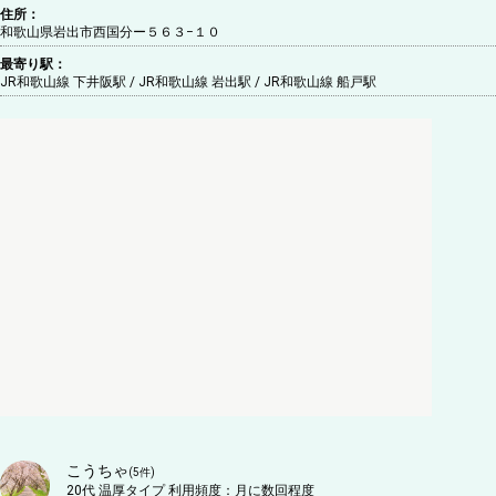
住所：
和歌山県岩出市西国分ー５６３−１０
最寄り駅：
JR和歌山線 下井阪駅 / JR和歌山線 岩出駅 / JR和歌山線 船戸駅
こうちゃ
(
5
件)
20代
温厚タイプ
利用頻度：
月に数回程度