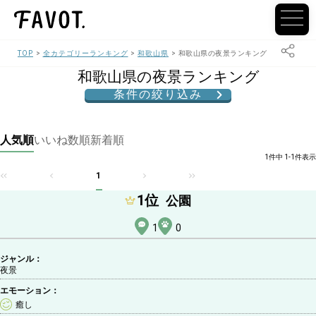
TOP
全カテゴリーランキング
和歌山県
和歌山県の夜景ランキング
和歌山県の夜景ランキング
条件の絞り込み
人気順
いいね数順
新着順
1件中 1-1件表示
1
1
位
公園
1
0
ジャンル：
夜景
エモーション：
癒し