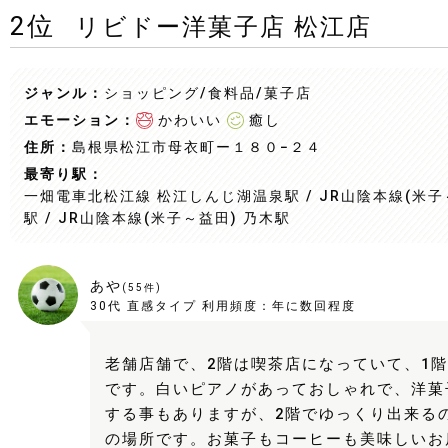
2
位
リビドー洋菓子店 松江店
ジャンル：
ショッピング/食料品
/菓子店
エモーション：
かわいい
癒し
住所：
島根県松江市母衣町ー１８０−２４
最寄り駅：
一畑電車北松江線 松江しんじ湖温泉駅 / JR山陰本線(米子
駅 / JR山陰本線(米子～益田) 乃木駅
あや
(
55
件)
30代
直感タイプ
利用頻度：
年に数回程度
老舗店舗で、2階は喫茶店になっていて、1
です。白いピアノがあっておしゃれで、洋菓
する事もありますが、2階でゆっくり出来る
の場所です。お菓子もコーヒーも美味しいお