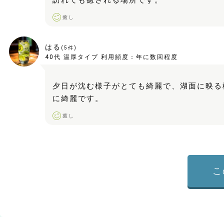
訪れても癒される場所です。
癒し
はる
(
5
件)
40代
温厚タイプ
利用頻度：
年に数回程度
夕日が沈む様子がとても綺麗で、湖面に映る
に綺麗です。
癒し
こ