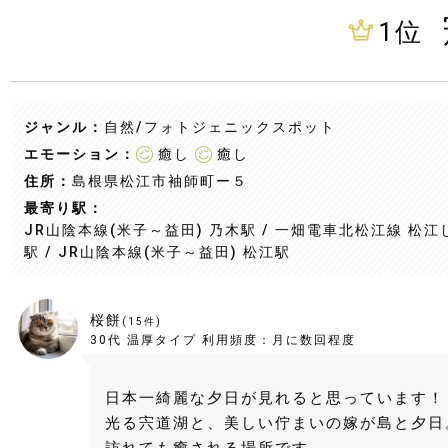
1
位
ジャンル：
自然
/
フォトジェニックスポット
エモーション：
癒し
癒し
住所：
島根県松江市袖師町ー５
最寄り駅：
JR山陰本線(米子～益田) 乃木駅 / 一畑電車北松江線 松
駅 / JR山陰本線(米子～益田) 松江駅
桜餅
(
15
件)
30代
温厚タイプ
利用頻度：
月に数回程度
日本一綺麗な夕日が見れると思っています！
光る宍道湖と、美しい佇まいの嫁が島と夕日