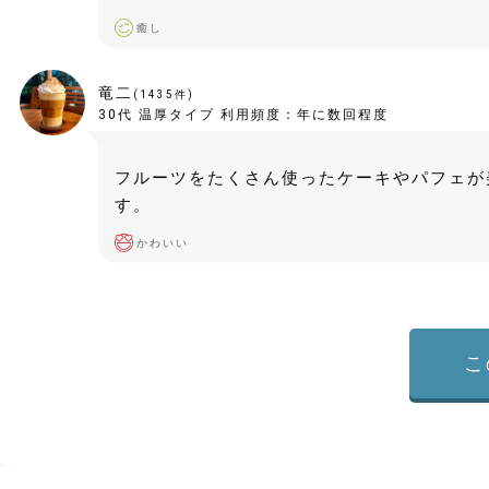
癒し
竜二
(
1435
件)
30代
温厚タイプ
利用頻度：
年に数回程度
フルーツをたくさん使ったケーキやパフェが
す。
かわいい
こ