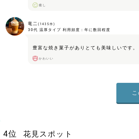
癒し
竜二
(
1435
件)
30代
温厚タイプ
利用頻度：
年に数回程度
豊富な焼き菓子がありとても美味しいです。
かわいい
こ
4
位
花見スポット