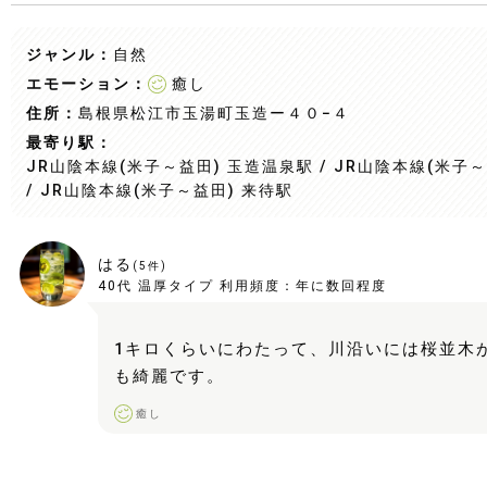
ジャンル：
自然
エモーション：
癒し
住所：
島根県松江市玉湯町玉造ー４０−４
最寄り駅：
JR山陰本線(米子～益田) 玉造温泉駅 / JR山陰本線(米子～
/ JR山陰本線(米子～益田) 来待駅
はる
(
5
件)
40代
温厚タイプ
利用頻度：
年に数回程度
1キロくらいにわたって、川沿いには桜並木
も綺麗です。
癒し