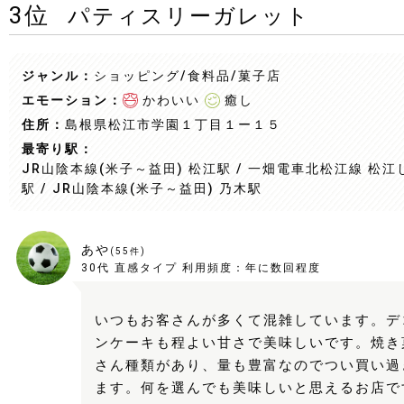
3
位
パティスリーガレット
ジャンル：
ショッピング/食料品
/菓子店
エモーション：
かわいい
癒し
住所：
島根県松江市学園１丁目１ー１５
最寄り駅：
JR山陰本線(米子～益田) 松江駅 / 一畑電車北松江線 松
駅 / JR山陰本線(米子～益田) 乃木駅
あや
(
55
件)
30代
直感タイプ
利用頻度：
年に数回程度
いつもお客さんが多くて混雑しています。デ
ンケーキも程よい甘さで美味しいです。焼き
さん種類があり、量も豊富なのでつい買い過
ます。何を選んでも美味しいと思えるお店で