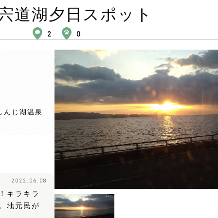
宍道湖夕日スポット
2
0
江しんじ湖温泉
2022.06.08
！キラキラ
。地元民が