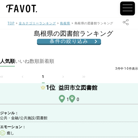
TOP
全カテゴリーランキング
島根県
島根県の図書館ランキング
島根県の図書館ランキング
条件の絞り込み
人気順
いいね数順
新着順
3件中 1-3件表示
1
1
位
益田市立図書館
1
0
ジャンル：
公共・金融/公共施設
/図書館
エモーション：
癒し