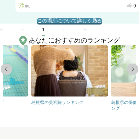
0
癒し
この場所について詳しく見る
1
あなたにおすすめのランキング
Previous
Next
グ
島根県の美容院ランキング
島根県の保健
ング