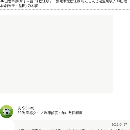
JR山陰本線(米子～益田) 松江駅 / 一畑電車北松江線 松江しんじ湖温泉駅 / JR山陰
本線(米子～益田) 乃木駅
あや
(
55
件)
30代
直感タイプ
利用頻度：
年に数回程度
2022.04.27