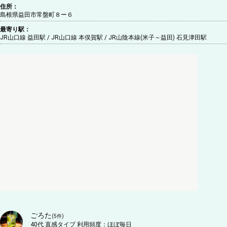
住所：
島根県益田市常盤町８ー６
最寄り駅：
JR山口線 益田駅 / JR山口線 本俣賀駅 / JR山陰本線(米子～益田) 石見津田駅
ごろた
(
5
件)
40代
直感タイプ
利用頻度：
ほぼ毎日