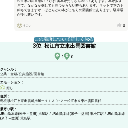
松江市の図書館の中では1番本がたくさん置いてあります。本が多す
ぎて、なかなか探しても見つからない時もあります。ネットで本の予
約もできますが、ほとんどの本がこちらの図書館にあります。駐車場
が少し狭いです。
0
すごい
この場所について詳しく見る
3
位
松江市立東出雲図書館
1
0
ジャンル：
公共・金融/公共施設
/図書館
エモーション：
癒し
住所：
島根県松江市東出雲町揖屋ー１１３９−２ー松江市立東出雲図書館
最寄り駅：
JR山陰本線(米子～益田) 揖屋駅 / JR山陰本線(米子～益田) 東松江駅 / JR山陰本線
(米子～益田) 荒島駅