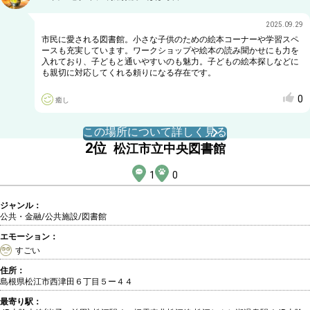
2025.09.29
市民に愛される図書館。小さな子供のための絵本コーナーや学習スペ
ースも充実しています。ワークショップや絵本の読み聞かせにも力を
入れており、子どもと通いやすいのも魅力。子どもの絵本探しなどに
も親切に対応してくれる頼りになる存在です。
0
癒し
この場所について詳しく見る
2
位
松江市立中央図書館
1
0
ジャンル：
公共・金融/公共施設
/図書館
エモーション：
すごい
住所：
島根県松江市西津田６丁目５ー４４
最寄り駅：