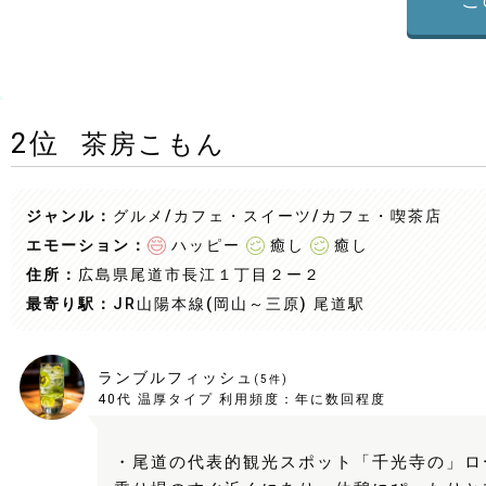
2
位
茶房こもん
ジャンル：
グルメ/カフェ・スイーツ
/カフェ・喫茶店
エモーション：
ハッピー
癒し
癒し
住所：
広島県尾道市長江１丁目２ー２
最寄り駅：
JR山陽本線(岡山～三原) 尾道駅
ランブルフィッシュ
(
5
件)
40代
温厚タイプ
利用頻度：
年に数回程度
・尾道の代表的観光スポット「千光寺の」ロ