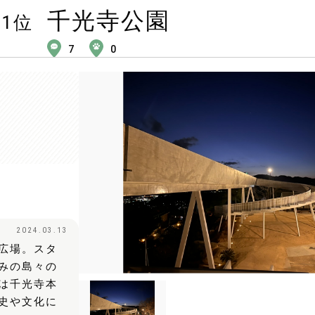
千光寺公園
1
位
7
0
2024.03.13
広場。スタ
みの島々の
は千光寺本
史や文化に