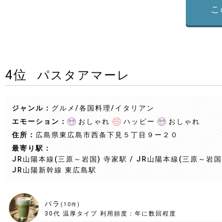
こ
4
位
パスタアマーレ
ジャンル：
グルメ/各国料理
/イタリアン
エモーション：
おしゃれ
ハッピー
おしゃれ
住所：
広島県東広島市西条下見５丁目９ー２０
最寄り駅：
JR山陽本線(三原～岩国) 寺家駅 / JR山陽本線(三原～岩国)
JR山陽新幹線 東広島駅
パラ
(
10
件)
30代
温厚タイプ
利用頻度：
年に数回程度