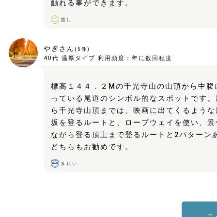
触れる事ができます。
癒し
やぎさん
(
5
件)
40代
温厚タイプ
利用頻度：
年に数回程度
標高１４４．２Mの千光寺山の山頂から中腹
っている尾道のシンボル的なスポットです。
ら千光寺山頂までは、映画に出てくるような
坂を登るルートと、ロープウェイを使い、景
ながら登る頂上まで登るルートと2パターン
どちらもお勧めです。
きれい
こ