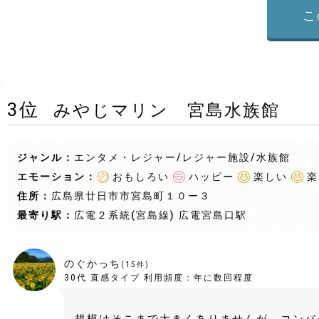
こ
3
位
みやじマリン 宮島水族館
ジャンル：
エンタメ・レジャー/レジャー施設
/水族館
エモーション：
おもしろい
ハッピー
楽しい
楽
住所：
広島県廿日市市宮島町１０ー３
最寄り駅：
広電２系統(宮島線) 広電宮島口駅
のぐかっち
(
15
件)
30代
直感タイプ
利用頻度：
年に数回程度