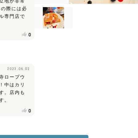
立地が非常
詣の際には必
ル専門店で
0
2023.06.02
寺ロープウ
！中はカリ
す。店内も
す。
0