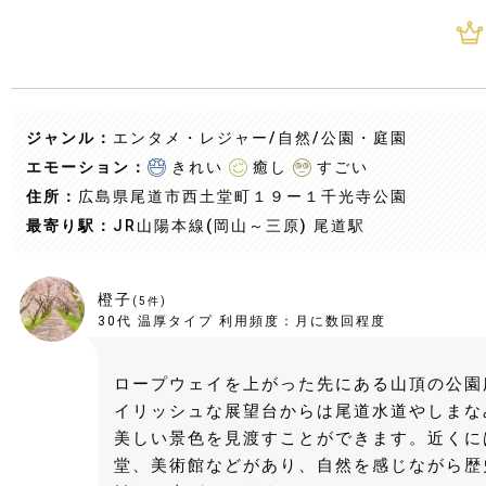
ジャンル：
エンタメ・レジャー/自然
/公園・庭園
エモーション：
きれい
癒し
すごい
住所：
広島県尾道市西土堂町１９ー１千光寺公園
最寄り駅：
JR山陽本線(岡山～三原) 尾道駅
橙子
(
5
件)
30代
温厚タイプ
利用頻度：
月に数回程度
ロープウェイを上がった先にある山頂の公園
イリッシュな展望台からは尾道水道やしまな
美しい景色を見渡すことができます。近くに
堂、美術館などがあり、自然を感じながら歴