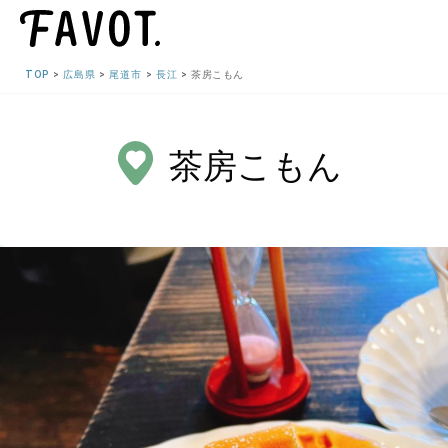
TOP
広島県
尾道市
長江
茶房こもん
茶房こもん