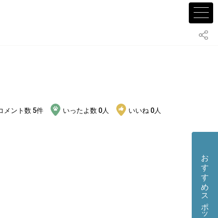
コメント数
5
件
いったよ数
0
人
いいね
0
人
おすすめスポット・店舗を投稿する