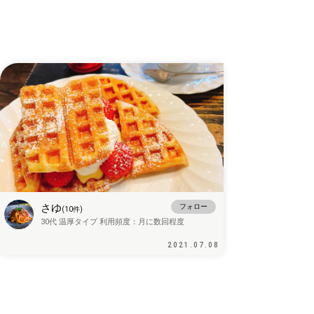
さゆ
フォロー
(
10
件)
30代
温厚タイプ
利用頻度：
月に数回程度
2021.07.08