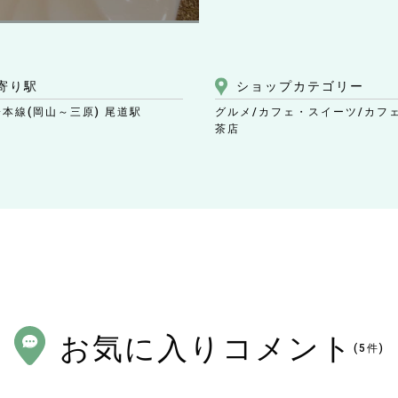
寄り駅
ショップ
カテゴリー
陽本線(岡山～三原) 尾道駅
グルメ/カフェ・スイーツ
/カフ
茶店
お気に入りコメント
(
5
件)