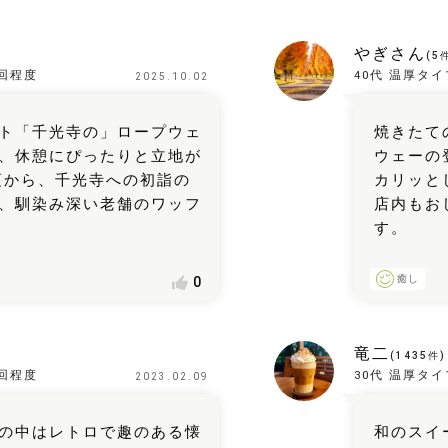
やぎさん
(
5
回程度
40代
温厚タイ
2025.10.02
ト「千光寺の」ロープウェ
焼きたて
、休憩にぴったりと立地が
ウェーの
頃から、千光寺への初詣の
カリッと
、馴染み深い老舗のワッフ
店内もお
す。
癒し
0
竜二
(
1435
件)
回程度
30代
温厚タイ
2023.02.09
の中はレトロで趣のある懐
和のスイ