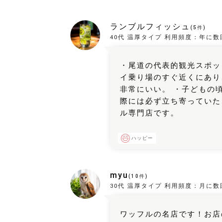
ランブルフィッシュ
(
5
件)
40代
温厚タイプ
利用頻度：
年に数
・尾道の代表的観光スポッ
イ乗り場のすぐ近くにあり
非常にいい。 ・子どもの
際には必ず立ち寄っていた
ル専門店です。
ハッピー
myu
(
10
件)
30代
温厚タイプ
利用頻度：
月に数
ワッフルの名店です！お店