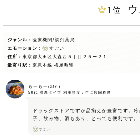
ウ
1
位
ジャンル：
医療機関/調剤薬局
エモーション：
すごい
住所：
東京都大田区大森西５丁目２５ー２１
最寄り駅：
京急本線 梅屋敷駅
もーもー
(
25
件)
50代
温厚タイプ
利用頻度：
年に数回程度
ドラッグストアですが品揃えが豊富です。冷
子、飲み物、酒もあり、とっても便利です。
すごい