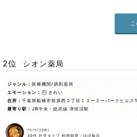
こ
2
位
シオン薬局
ジャンル：
医療機関/調剤薬局
エモーション：
きれい
住所：
千葉県船橋市前原西２丁目１３ー２ーパークヒルズ1
最寄り駅：
JR中央・総武線 津田沼駅
ぺぺ
(
20
件)
30代
社交タイプ
利用頻度：
ほぼ毎日