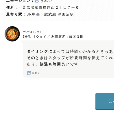
エモーション：
きれい
住所：
千葉県船橋市前原西２丁目７ー６
最寄り駅：
JR中央・総武線 津田沼駅
ぺぺ
(
20
件)
30代
社交タイプ
利用頻度：
ほぼ毎日
タイミングによっては時間がかかるときもあ
そのときはスタッフが所要時間を伝えてくれ
あり、接遇も毎回良いです
きれい
こ