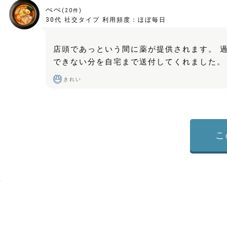
ぺぺ
(
20
件)
30代
社交タイプ
利用頻度：
ほぼ毎日
店頭であっという間に薬が提供されます。 
できない分を自宅まで送付してくれました。
きれい
こ