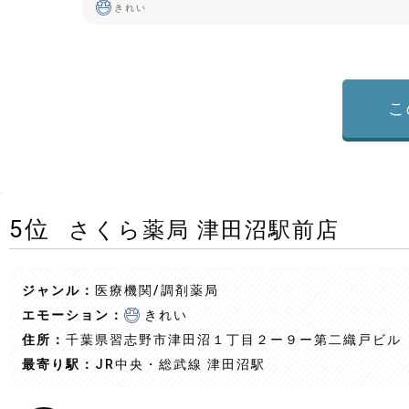
きれい
こ
5
位
さくら薬局 津田沼駅前店
ジャンル：
医療機関/調剤薬局
エモーション：
きれい
住所：
千葉県習志野市津田沼１丁目２ー９ー第二織戸ビル
最寄り駅：
JR中央・総武線 津田沼駅