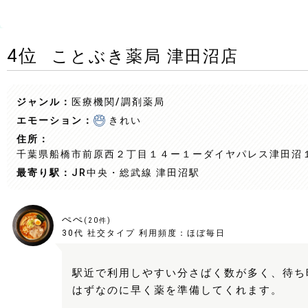
4
位
ことぶき薬局 津田沼店
ジャンル：
医療機関/調剤薬局
エモーション：
きれい
住所：
千葉県船橋市前原西２丁目１４ー１ーダイヤパレス津田沼
最寄り駅：
JR中央・総武線 津田沼駅
ぺぺ
(
20
件)
30代
社交タイプ
利用頻度：
ほぼ毎日
駅近で利用しやすい分さばく数が多く、待ち
はずなのに早く薬を準備してくれます。