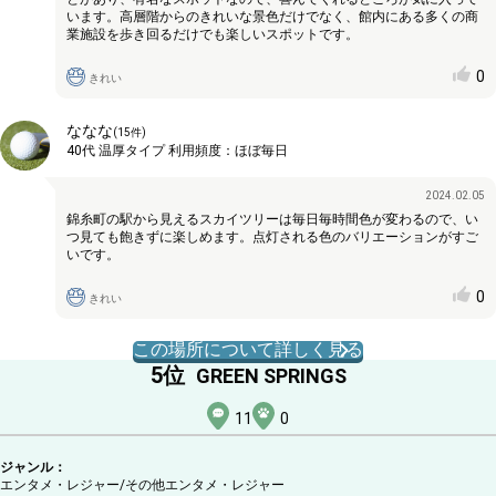
います。高層階からのきれいな景色だけでなく、館内にある多くの商
業施設を歩き回るだけでも楽しいスポットです。
0
きれい
ななな
(
15
件)
40代
温厚タイプ
利用頻度：
ほぼ毎日
2024.02.05
錦糸町の駅から見えるスカイツリーは毎日毎時間色が変わるので、い
つ見ても飽きずに楽しめます。点灯される色のバリエーションがすご
いです。
0
きれい
この場所について詳しく見る
5
位
GREEN SPRINGS
11
0
ジャンル：
エンタメ・レジャー/その他エンタメ・レジャー