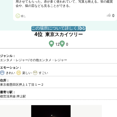
用させてもらった。赤が多く使われていて、写真も映える。蛍の鑑賞
会や、猿の芸なども見ることができる。
0
癒し
この場所について詳しく見る
4
位
東京スカイツリー
12
0
ジャンル：
エンタメ・レジャー/その他エンタメ・レジャー
エモーション：
きれい
楽しい
すごい
住所：
東京都墨田区押上１丁目１ー２
最寄り駅：
都営浅草線 押上駅