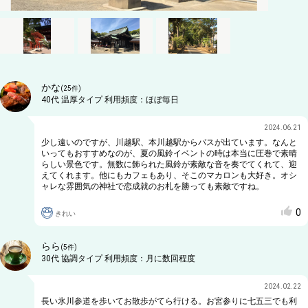
かな
(
25
件)
40代
温厚タイプ
利用頻度：
ほぼ毎日
2024.06.21
少し遠いのですが、川越駅、本川越駅からバスが出ています。なんと
いってもおすすめなのが、夏の風鈴イベントの時は本当に圧巻で素晴
らしい景色です。無数に飾られた風鈴が素敵な音を奏でてくれて、迎
えてくれます。他にもカフェもあり、そこのマカロンも大好き。オシ
ャレな雰囲気の神社で恋成就のお札を勝っても素敵ですね。
0
きれい
らら
(
5
件)
30代
協調タイプ
利用頻度：
月に数回程度
2024.02.22
長い氷川参道を歩いてお散歩がてら行ける。お宮参りに七五三でも利