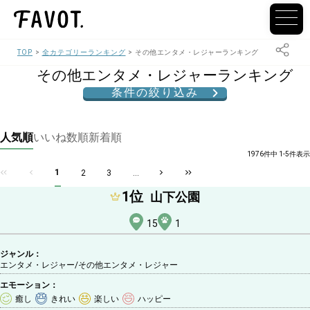
TOP
全カテゴリーランキング
その他エンタメ・レジャーランキング
その他エンタメ・レジャーランキング
条件の絞り込み
人気順
いいね数順
新着順
1976件中 1-5件表示
1
2
3
...
1
位
山下公園
15
1
ジャンル：
エンタメ・レジャー/その他エンタメ・レジャー
エモーション：
癒し
きれい
楽しい
ハッピー