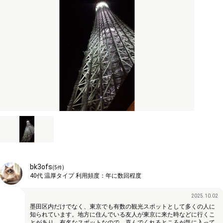
bk3ofs
(
5
件)
40代
温厚タイプ
利用頻度：
年に数回程度
2025.10.02
墨田区内だけでなく、東京でも有数の観光スポットとして多くの人に
知られています。地方に住んでいる友人が東京に来た時などに行くこ
とがあり、有名なスポットなので、喜んでくれるところが気に入って