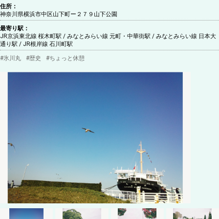
住所：
神奈川県横浜市中区山下町ー２７９山下公園
最寄り駅：
JR京浜東北線 桜木町駅 / みなとみらい線 元町・中華街駅 / みなとみらい線 日本大
通り駅 / JR根岸線 石川町駅
#
氷川丸
#
歴史
#
ちょっと休憩