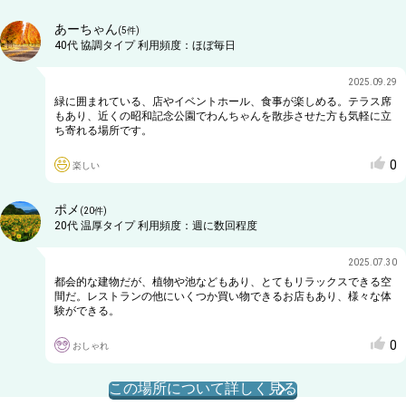
あーちゃん
(
5
件)
40代
協調タイプ
利用頻度：
ほぼ毎日
2025.09.29
緑に囲まれている、店やイベントホール、食事が楽しめる。テラス席
もあり、近くの昭和記念公園でわんちゃんを散歩させた方も気軽に立
ち寄れる場所です。
0
楽しい
ポメ
(
20
件)
20代
温厚タイプ
利用頻度：
週に数回程度
2025.07.30
都会的な建物だが、植物や池などもあり、とてもリラックスできる空
間だ。レストランの他にいくつか買い物できるお店もあり、様々な体
験ができる。
0
おしゃれ
この場所について詳しく見る