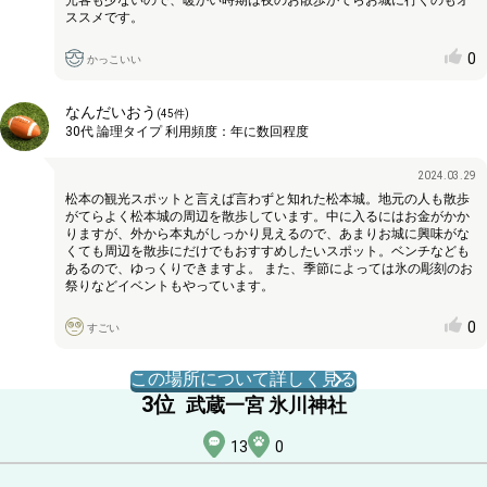
ススメです。
0
かっこいい
なんだいおう
(
45
件)
30代
論理タイプ
利用頻度：
年に数回程度
2024.03.29
松本の観光スポットと言えば言わずと知れた松本城。地元の人も散歩
がてらよく松本城の周辺を散歩しています。中に入るにはお金がかか
りますが、外から本丸がしっかり見えるので、あまりお城に興味がな
くても周辺を散歩にだけでもおすすめしたいスポット。ベンチなども
あるので、ゆっくりできますよ。 また、季節によっては氷の彫刻のお
祭りなどイベントもやっています。
0
すごい
この場所について詳しく見る
3
位
武蔵一宮 氷川神社
13
0