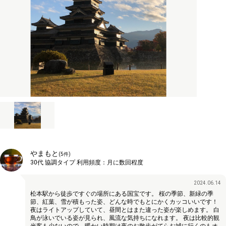
やまもと
(
5
件)
30代
協調タイプ
利用頻度：
月に数回程度
2024.06.14
松本駅から徒歩ですぐの場所にある国宝です。 桜の季節、新緑の季
節、紅葉、雪が積もった姿、どんな時でもとにかくカッコいいです！
夜はライトアップしていて、昼間とはまた違った姿が楽しめます。 白
鳥が泳いでいる姿が見られ、風流な気持ちになれます。 夜は比較的観
光客も少ないので、暖かい時期は夜のお散歩がてらお城に行くのもオ