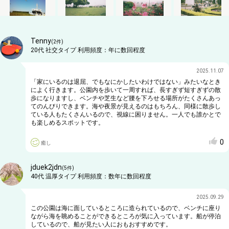
Tenny
(
2
件)
20代
社交タイプ
利用頻度：
年に数回程度
2025.11.07
「家にいるのは退屈、でもなにかしたいわけではない」みたいなとき
によく行きます。公園内を歩いて一周すれば、長すぎず短すぎずの散
歩になりますし、ベンチや芝生など腰を下ろせる場所がたくさんあっ
てのんびりできます。海や夜景が見えるのはもちろん、同様に散歩し
ている人もたくさんいるので、視線に困りません。一人でも誰かとで
も楽しめるスポットです。
0
癒し
jduek2jdn
(
5
件)
40代
温厚タイプ
利用頻度：
数年に数回程度
2025.09.29
この公園は海に面しているところに造られているので、ベンチに座り
ながら海を眺めることができるところが気に入っています。船が停泊
しているので、船が見たい人におもおすすめです。