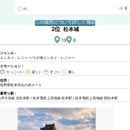
0
癒し
この場所について詳しく見る
2
位
松本城
13
0
ジャンル：
エンタメ・レジャー/その他エンタメ・レジャー
エモーション：
かっこいい
楽しい
すごい
癒し
住所：
長野県松本市丸の内４ー１
最寄り駅：
JR大糸線 北松本駅 / 松本電鉄上高地線 松本駅 / 松本電鉄上高地線 西松本駅