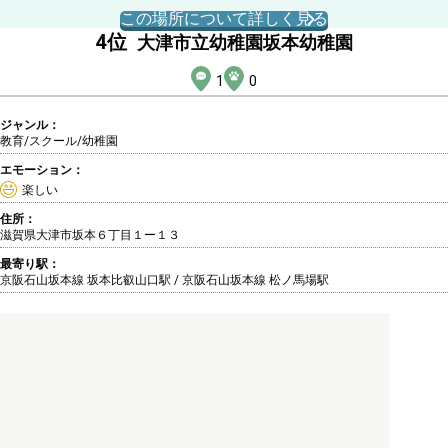
この場所について詳しく見る
4
位
大津市立幼稚園坂本幼稚園
1
0
ジャンル：
教育/スクール
/幼稚園
エモーション：
楽しい
住所：
滋賀県大津市坂本６丁目１ー１３
最寄り駅：
京阪石山坂本線 坂本比叡山口駅 / 京阪石山坂本線 松ノ馬場駅