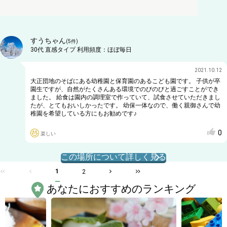
すうちゃん
(
5
件)
30代
直感タイプ
利用頻度：
ほぼ毎日
2021.10.12
大正団地のそばにある幼稚園と保育園のあるこども園です。 子供が卒
園生ですが、自然がたくさんある環境でのびのびと過ごすことができ
ました。 給食は園内の調理室で作っていて、試食させていただきまし
たが、とてもおいしかったです。 幼保一体なので、働く親御さんで幼
稚園を希望している方にもお勧めです♪
0
楽しい
この場所について詳しく見る
1
2
あなたにおすすめのランキング