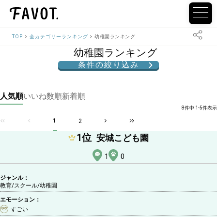
TOP
全カテゴリーランキング
幼稚園ランキング
幼稚園ランキング
条件の絞り込み
人気順
いいね数順
新着順
8件中 1-5件表示
1
2
1
位
安城こども園
1
0
ジャンル：
教育/スクール
/幼稚園
エモーション：
すごい