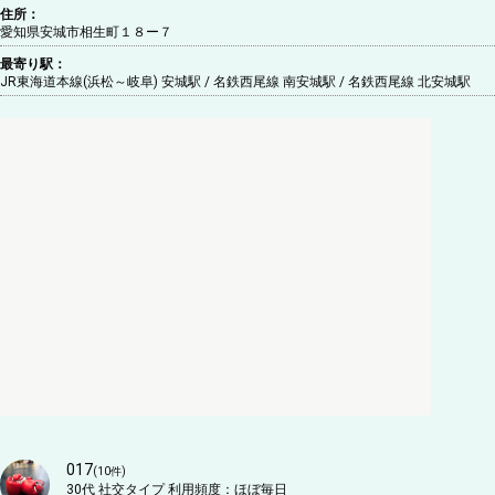
住所：
愛知県安城市相生町１８ー７
最寄り駅：
JR東海道本線(浜松～岐阜) 安城駅 / 名鉄西尾線 南安城駅 / 名鉄西尾線 北安城駅
017
(
10
件)
30代
社交タイプ
利用頻度：
ほぼ毎日