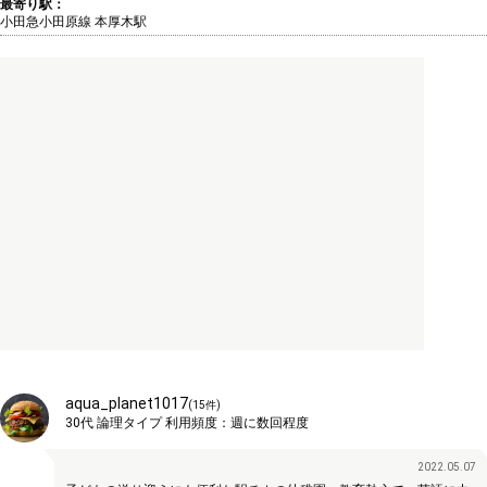
最寄り駅：
小田急小田原線 本厚木駅
aqua_planet1017
(
15
件)
30代
論理タイプ
利用頻度：
週に数回程度
2022.05.07