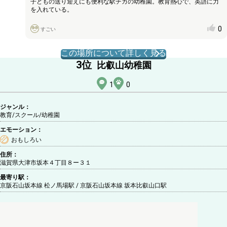
子どもの送り迎えにも便利な駅チカの幼稚園。教育熱心で、英語に力
を入れている。
0
すごい
この場所について詳しく見る
3
位
比叡山幼稚園
1
0
ジャンル：
教育/スクール
/幼稚園
エモーション：
おもしろい
住所：
滋賀県大津市坂本４丁目８ー３１
最寄り駅：
京阪石山坂本線 松ノ馬場駅 / 京阪石山坂本線 坂本比叡山口駅