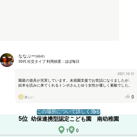
ななぷー
(
65
件)
30代
社交タイプ
利用頻度：
ほぼ毎日
2021.10.12
園庭の遊具が充実しています。未就園支援でお世話になりましたが、
絵本を読みに来てくれるトンボさんとゆう女性が優しく素敵でした。
0
楽しい
この場所について詳しく見る
5
位
幼保連携型認定こども園 南幼稚園
1
0