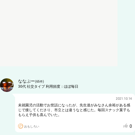
ななぷー
(
65
件)
30代
社交タイプ
利用頻度：
ほぼ毎日
2021.10.14
未就園児の活動でお世話になったが、先生達がみなさん余裕がある感
じで接してくださり、市立とは違うなと感じた。毎回スナック菓子も
もらえ子供も喜んでいた。
0
おもしろい