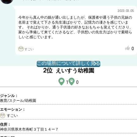
2023.03.05
今年から真ん中の娘が通い出しましたが、保護者や通う子供の兄妹の
名前まで覚えて下さる先生達ばかりで、記憶力の凄さを感じていま
す。 そればかりか、通う子供達の好きなおもちゃも覚えてくださり、
家から準備して来てくださるなど、子供想いの先生方ばかりで素晴ら
しいと感じています。
0
すごい
この場所について詳しく見る
2
位
えいすう幼稚園
1
0
ジャンル：
教育/スクール
/幼稚園
エモーション：
すごい
住所：
神奈川県厚木市寿町３丁目１４ー７