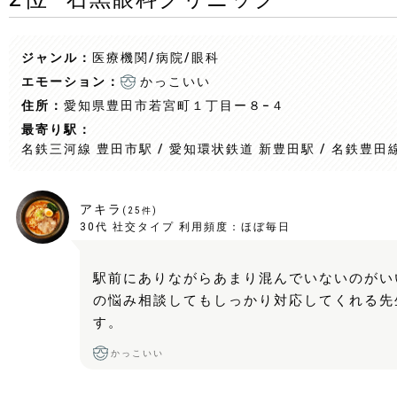
ジャンル：
医療機関/病院
/眼科
エモーション：
かっこいい
住所：
愛知県豊田市若宮町１丁目ー８−４
最寄り駅：
名鉄三河線 豊田市駅 / 愛知環状鉄道 新豊田駅 / 名鉄豊田
アキラ
(
25
件)
30代
社交タイプ
利用頻度：
ほぼ毎日
駅前にありながらあまり混んでいないのがい
の悩み相談してもしっかり対応してくれる先
す。
かっこいい