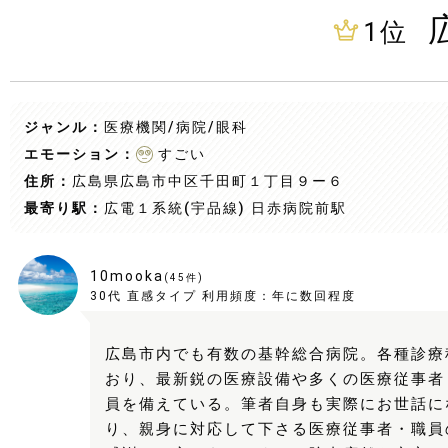
1
位
ジャンル：
医療機関/病院
/眼科
エモーション：
すごい
住所：
広島県広島市中区千田町１丁目９ー６
最寄り駅：
広電１系統(宇品線) 日赤病院前駅
10mooka
(
45
件)
30代
直感タイプ
利用頻度：
年に数回程度
広島市内でも有数の基幹総合病院。各種診療
おり、最新鋭の医療設備や多くの医療従事者
員を備えている。筆者自身も実際にお世話に
り、親身に対応して下さる医療従事者・職員