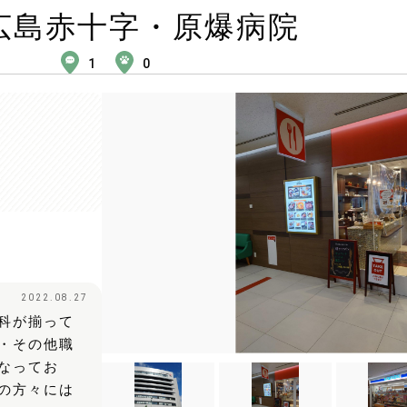
広島赤十字・原爆病院
1
0
2022.08.27
科が揃って
・その他職
なってお
の方々には