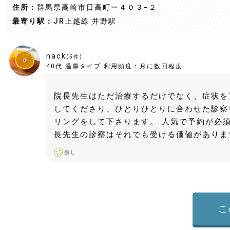
住所：
群馬県高崎市日高町ー４０３−２
最寄り駅：
JR上越線 井野駅
nack
(
5
件)
40代
温厚タイプ
利用頻度：
月に数回程度
院長先生はただ治療するだけでなく、症状を
してくださり、ひとりひとりに合わせた診察
リングをして下さります。 人気で予約が必
長先生の診察はそれでも受ける価値がありま
癒し
こ