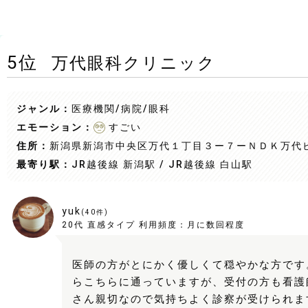
5
位
万代眼科クリニック
ジャンル：
医療機関/病院
/眼科
エモーション：
すごい
住所：
新潟県新潟市中央区万代１丁目３ー７ーＮＤＫ万代
最寄り駅：
JR越後線 新潟駅 / JR越後線 白山駅
yuk
(
40
件)
20代
直感タイプ
利用頻度：
月に数回程度
医師の方がとにかく優しくて穏やかな方です
らこちらに通っていますが、受付の方も看護
さん親切なので気持ちよく診察が受けられま