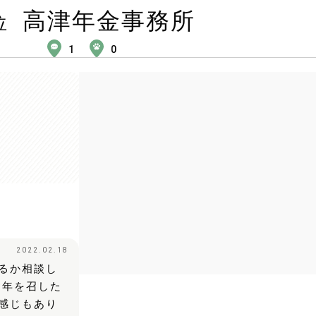
高津年金事務所
位
1
0
2022.02.18
るか相談し
お年を召した
感じもあり