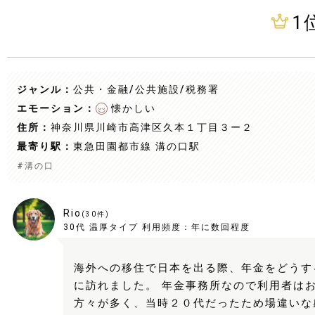
1
ジャンル：
公共・金融/公共施設
/税務署
エモーション：
懐かしい
住所：
神奈川県川崎市高津区久本１丁目３ー２
最寄り駅：
東急田園都市線 溝の口駅
#
溝の口
Rio
(
30
件)
30代
温厚タイプ
利用頻度：
年に数回程度
海外への移住で日本を出る際、年金をどうす
に訪れました。 年金事務所なので利用者は
方々が多く、当時２０代だったため場違いな