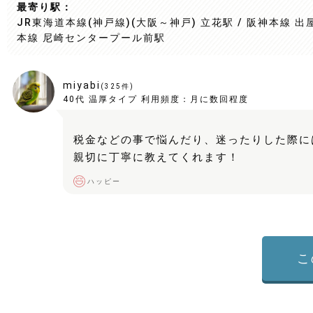
最寄り駅：
JR東海道本線(神戸線)(大阪～神戸) 立花駅 / 阪神本線 出屋
本線 尼崎センタープール前駅
miyabi
(
325
件)
40代
温厚タイプ
利用頻度：
月に数回程度
税金などの事で悩んだり、迷ったりした際に
親切に丁寧に教えてくれます！
ハッピー
こ