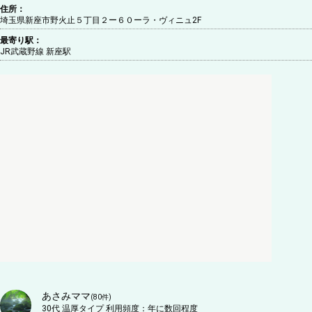
住所：
埼玉県新座市野火止５丁目２ー６０ーラ・ヴィニュ2F
最寄り駅：
JR武蔵野線 新座駅
あさみママ
(
80
件)
30代
温厚タイプ
利用頻度：
年に数回程度