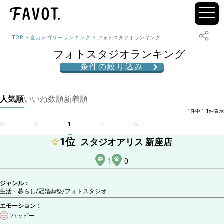
TOP
全カテゴリーランキング
フォトスタジオランキング
フォトスタジオランキング
条件の絞り込み
人気順
いいね数順
新着順
1件中 1-1件表示
1
1
位
スタジオアリス 新座店
1
0
ジャンル：
生活・暮らし/冠婚葬祭
/フォトスタジオ
エモーション：
ハッピー