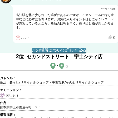
2024.10.04
高知駅を北に少し行った場所にあるのですが、イオンモールに行く途
中などに必ず立ち寄ります。お気に入りポイントはとにかくレコード
が充実しているところ。商品の回転も早く、掘り出し物が見つかりま
す。
0
ハッピー
この場所について詳しく見る
2
位
セカンドストリート 宇土シティ店
1
0
ジャンル：
生活・暮らし/リサイクルショップ・中古買取
/その他リサイクルショップ
エモーション：
おしゃれ
住所：
熊本県宇土市善道寺町ー９５
最寄り駅：