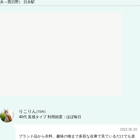
永～西日野） 日永駅
りこりん
(
15
件)
40代
直感タイプ
利用頻度：
ほぼ毎日
2022.03.20
ブランド品から衣料、趣味の物まで多彩な在庫で見ているだけでも楽