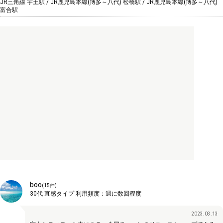
JR三角線 宇土駅 / JR鹿児島本線(博多～八代) 松橋駅 / JR鹿児島本線(博多～八代)
富合駅
boo
(
15
件)
30代
直感タイプ
利用頻度：
週に数回程度
2023.03.13