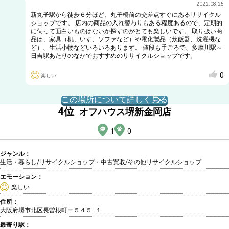
2022.08.25
新丸子駅から徒歩６分ほど、丸子橋前の交差点すぐにあるリサイクル
ショップです。 店内の商品の入れ替わりもある程度あるので、定期的
に伺って面白いものはないか探すのがとても楽しいです。 取り扱い商
品は、家具（机、いす、ソファなど）や電化製品（炊飯器、洗濯機な
ど）、生活小物などいろいろあります。 値段も手ごろで、多摩川駅～
日吉駅あたりのなかでおすすめのリサイクルショップです。
0
楽しい
この場所について詳しく見る
4
位
オフハウス堺新金岡店
1
0
ジャンル：
生活・暮らし/リサイクルショップ・中古買取
/その他リサイクルショップ
エモーション：
楽しい
住所：
大阪府堺市北区長曽根町ー５４５−１
最寄り駅：