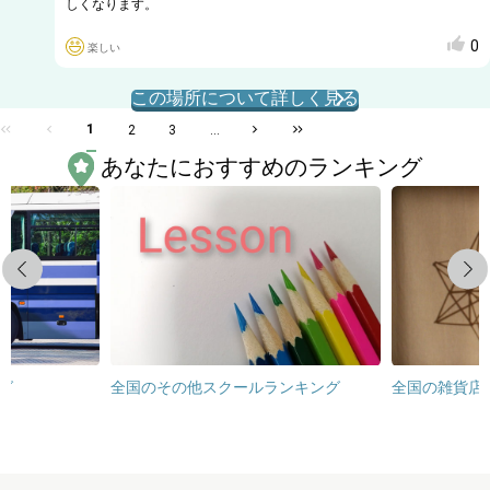
しくなります。
0
楽しい
この場所について詳しく見る
1
2
3
...
あなたにおすすめのランキング
Previous
Next
グ
全国のその他スクールランキング
全国の雑貨店