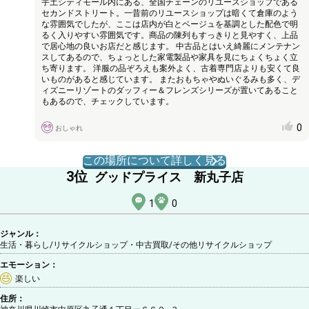
宇土シティモール内にある、全国チェーンのリユースショップである
セカンドストリート。一昔前のリユースショップは暗くて倉庫のよう
な雰囲気でしたが、ここは店内が白とベージュを基調とした配色で明
るく入りやすい雰囲気です。商品の陳列もすっきりと見やすく、上品
で居心地の良いお店だと感じます。 中古品とはいえ綺麗にメンテナン
スしてあるので、ちょっとした家電製品や家具を見にちょくちょく立
ち寄ります。 洋服の品ぞろえも案外よく、古着専門店よりも安くて良
いものがあると感じています。 またおもちゃやぬいぐるみも多く、デ
ィズニーリゾートのダッフィー＆フレンズシリーズが置いてあること
もあるので、チェックしています。
0
おしゃれ
この場所について詳しく見る
3
位
グッドプライス 新丸子店
1
0
ジャンル：
生活・暮らし/リサイクルショップ・中古買取
/その他リサイクルショップ
エモーション：
楽しい
住所：