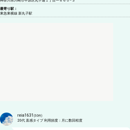
神奈川県川崎市中原区丸子通１丁目ー６６０−３
最寄り駅：
東急東横線 新丸子駅
reia1631
(
50
件)
20代
直感タイプ
利用頻度：
月に数回程度