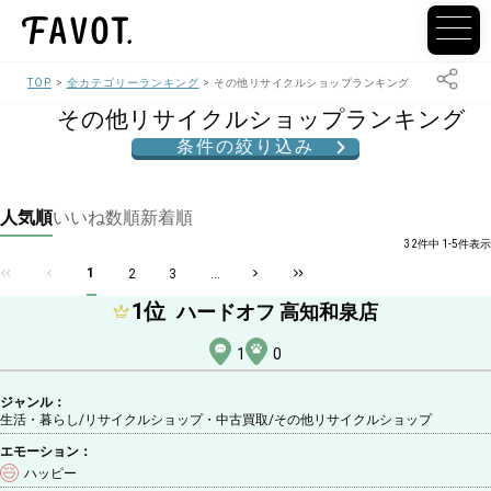
TOP
全カテゴリーランキング
その他リサイクルショップランキング
その他リサイクルショップランキング
条件の絞り込み
人気順
いいね数順
新着順
32件中 1-5件表示
1
2
3
...
1
位
ハードオフ 高知和泉店
1
0
ジャンル：
生活・暮らし/リサイクルショップ・中古買取
/その他リサイクルショップ
エモーション：
ハッピー