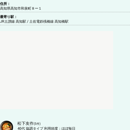
住所：
高知県高知市和泉町８ー１
最寄り駅：
JR土讃線 高知駅 / 土佐電鉄桟橋線 高知橋駅
松下友作
(
5
件)
40代
協調タイプ
利用頻度：
ほぼ毎日