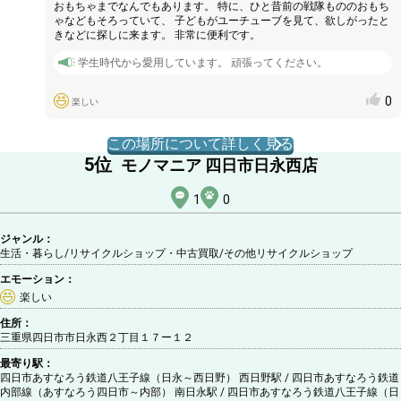
おもちゃまでなんでもあります。 特に、ひと昔前の戦隊もののおもち
ゃなどもそろっていて、 子どもがユーチューブを見て、欲しがったと
きなどに探しに来ます。 非常に便利です。
学生時代から愛用しています。 頑張ってください。
0
楽しい
この場所について詳しく見る
5
位
モノマニア 四日市日永西店
1
0
ジャンル：
生活・暮らし/リサイクルショップ・中古買取
/その他リサイクルショップ
エモーション：
楽しい
住所：
三重県四日市市日永西２丁目１７ー１２
最寄り駅：
四日市あすなろう鉄道八王子線（日永～西日野） 西日野駅 / 四日市あすなろう鉄道
内部線（あすなろう四日市～内部） 南日永駅 / 四日市あすなろう鉄道八王子線（日