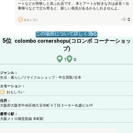
ートなどが所狭しと並ぶお店です。 本とアートが好きな方は必見！仕
事帰りなどで立ち寄ると、新しい発見があるかもしれませんよ。
0
おもしろい
この場所について詳しく見る
5
位
colombo cornershopu(コロンボ コーナーショッ
プ)
1
0
ジャンル：
生活・暮らし/リサイクルショップ・中古買取
/古本
エモーション：
おもしろい
住所：
大阪府大阪市中央区南久宝寺町４丁目３ー９ー丸盛ビル1F
最寄り駅：
大阪メトロ御堂筋線 本町駅