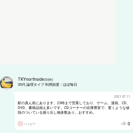
TKYnorthside
(
50
件)
30代
論理タイプ
利用頻度：
ほぼ毎日
2021.07.11
駅の真ん前にあります。23時まで営業しており、ゲーム、漫画、CD、
DVD、書籍品揃え多いです。CDコーナーの在庫豊富で、驚くような値
段のついている掘り出し物多数あり。おすすめ。
0
ハッピー