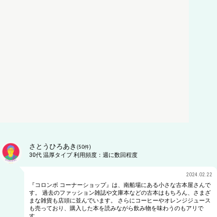
さとうひろあき
(
50
件)
30代
温厚タイプ
利用頻度：
週に数回程度
2024.02.22
『コロンボ コーナーショップ』は、南船場にある小さな古本屋さんで
す。 過去のファッション雑誌や文庫本などの古本はもちろん、さまざ
まな雑貨も店頭に並んでいます。 さらにコーヒーやオレンジジュース
も売っており、購入した本を読みながら飲み物を味わうのもアリで
す。