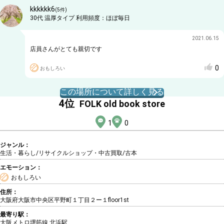
kkkkkk6
(
5
件)
30代
温厚タイプ
利用頻度：
ほぼ毎日
2021.06.15
店員さんがとても親切です
0
おもしろい
この場所について詳しく見る
4
位
FOLK old book store
1
0
ジャンル：
生活・暮らし/リサイクルショップ・中古買取
/古本
エモーション：
おもしろい
住所：
大阪府大阪市中央区平野町１丁目２ー１floor1st
最寄り駅：
大阪メトロ堺筋線 北浜駅