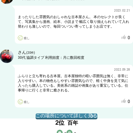
2023.02.21
まったりした雰囲気のおしゃれな古本屋さん。 本のセレクトが良く
て、写真集から漫画、絵本、小説まで 幅広く取り揃えられていて入れ
替わりも激しいので、毎回ついつい寄ってしまうお店です。
0
癒し
さん
(
20
件)
30代
協調タイプ
利用頻度：
月に数回程度
2022.09.28
ふらりと立ち寄れる古本屋。古本屋独特の暗い雰囲気は無く、非常に
入りやすい。本の物色もしやすい雰囲気なので、軽く中身を見て気に
入ったら購入している。美術系の雑誌や画集があり重宝している。仕
事帰りに行くと非常に癒される。
0
癒し
この場所について詳しく見る
2
位
百年