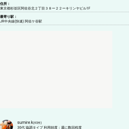
住所：
東京都杉並区阿佐谷北２丁目３８ー２２ーキリンヤビル1F
最寄り駅：
JR中央線(快速) 阿佐ケ谷駅
sumire.k
(
40
件)
30代
協調タイプ
利用頻度：
週に数回程度