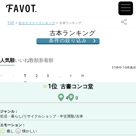
TOP
全カテゴリーランキング
古本ランキング
古本ランキング
条件の絞り込み
人気順
いいね数順
新着順
31件中 1-5件表示
1
2
3
...
1
位
古書コンコ堂
4
0
ジャンル：
生活・暮らし/リサイクルショップ・中古買取
/古本
エモーション：
癒し
懐かしい