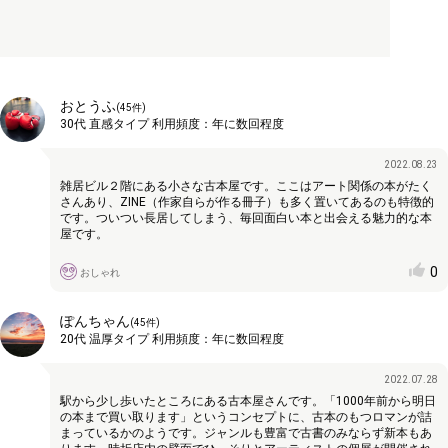
おとうふ
(
45
件)
30代
直感タイプ
利用頻度：
年に数回程度
2022.08.23
雑居ビル２階にある小さな古本屋です。ここはアート関係の本がたく
さんあり、ZINE（作家自らが作る冊子）も多く置いてあるのも特徴的
です。ついつい長居してしまう、毎回面白い本と出会える魅力的な本
屋です。
0
おしゃれ
ぽんちゃん
(
45
件)
20代
温厚タイプ
利用頻度：
年に数回程度
2022.07.28
駅から少し歩いたところにある古本屋さんです。「1000年前から明日
の本まで買い取ります」というコンセプトに、古本のもつロマンが詰
まっているかのようです。ジャンルも豊富で古書のみならず新本もあ