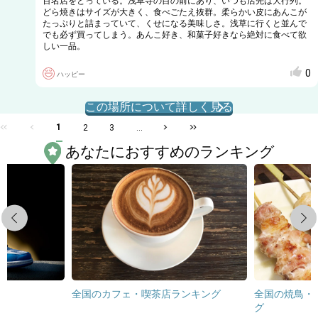
百名店をとっている。浅草寺の目の前にあり、いつも店先は大行列。
どら焼きはサイズが大きく、食べごたえ抜群。柔らかい皮にあんこが
たっぷりと詰まっていて、くせになる美味しさ。浅草に行くと並んで
でも必ず買ってしまう。あんこ好き、和菓子好きなら絶対に食べて欲
しい一品。
0
ハッピー
この場所について詳しく見る
1
2
3
...
あなたにおすすめのランキング
Previous
Next
全国のカフェ・喫茶店ランキング
全国の焼鳥・
グ