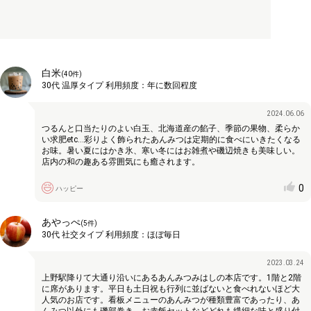
白米
(
40
件)
30代
温厚タイプ
利用頻度：
年に数回程度
2024.06.06
つるんと口当たりのよい白玉、北海道産の餡子、季節の果物、柔らか
い求肥etc…彩りよく飾られたあんみつは定期的に食べにいきたくなる
お味。暑い夏にはかき氷、寒い冬にはお雑煮や磯辺焼きも美味しい。
店内の和の趣ある雰囲気にも癒されます。
0
ハッピー
あやっぺ
(
5
件)
30代
社交タイプ
利用頻度：
ほぼ毎日
2023.03.24
上野駅降りて大通り沿いにあるあんみつみはしの本店です。1階と2階
に席があります。平日も土日祝も行列に並ばないと食べれないほど大
人気のお店です。看板メニューのあんみつが種類豊富であったり、あ
んみつ以外にも磯部巻き、お赤飯セットなどどれも繊細な味と盛り付