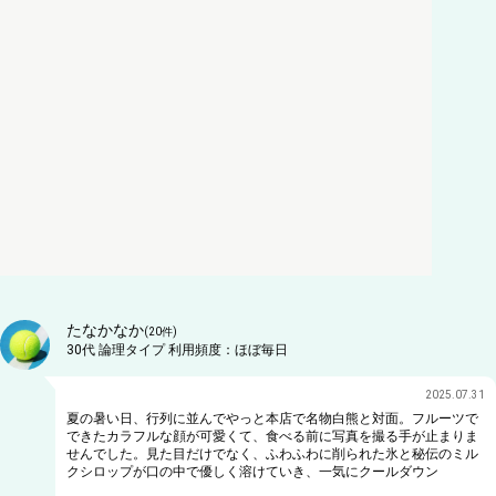
たなかなか
(
20
件)
30代
論理タイプ
利用頻度：
ほぼ毎日
2025.07.31
夏の暑い日、行列に並んでやっと本店で名物白熊と対面。フルーツで
できたカラフルな顔が可愛くて、食べる前に写真を撮る手が止まりま
せんでした。見た目だけでなく、ふわふわに削られた氷と秘伝のミル
クシロップが口の中で優しく溶けていき、一気にクールダウン