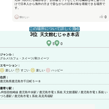
けで日本人から海外の方まで昔ながらの日本の味を堪能できる場所で
す。
0
懐かしい
この場所について詳しく見る
3
位
天文館むじゃき本店
5
0
ジャンル：
グルメ/カフェ・スイーツ
/和スイーツ
エモーション：
楽しい
すごい
楽しい
ハッピー
住所：
鹿児島県鹿児島市千日町５ー８
最寄り駅：
JR指宿枕崎線 鹿児島中央駅 / 鹿児島市電１系統 天文館通駅 / 鹿児島市電１系統 い
づろ通駅 / 鹿児島市電１系統 高見馬場駅