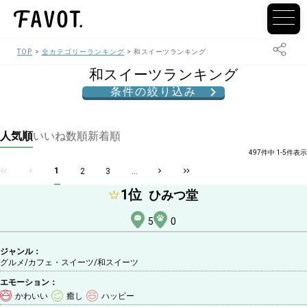
TOP
全カテゴリーランキング
和スイーツランキング
和スイーツランキング
条件の絞り込み
人気順
いいね数順
新着順
497件中 1-5件表示
1
2
3
...
1
位
ひみつ堂
5
0
ジャンル：
グルメ/カフェ・スイーツ
/和スイーツ
エモーション：
かわいい
癒し
ハッピー