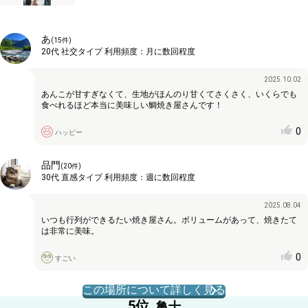
あ
(
15
件)
20代
社交タイプ
利用頻度：
月に数回程度
2025.10.02
あんこが甘すぎなくて、生地がほんのり甘くてさくさく、いくらでも
食べれるほど本当に美味しい鯛焼き屋さんです！
0
ハッピー
品門
(
20
件)
30代
直感タイプ
利用頻度：
週に数回程度
2025.08.04
いつも行列ができるたい焼き屋さん。ボリュームがあって、焼きたて
は非常に美味。
0
すごい
この場所について詳しく見る
5
位
亀十