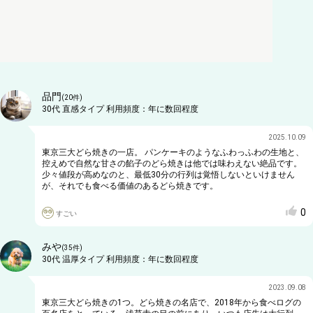
品門
(
20
件)
30代
直感タイプ
利用頻度：
年に数回程度
2025.10.09
東京三大どら焼きの一店。 パンケーキのようなふわっふわの生地と、
控えめで自然な甘さの餡子のどら焼きは他では味わえない絶品です。
少々値段が高めなのと、最低30分の行列は覚悟しないといけません
が、それでも食べる価値のあるどら焼きです。
0
すごい
みや
(
35
件)
30代
温厚タイプ
利用頻度：
年に数回程度
2023.09.08
東京三大どら焼きの1つ。どら焼きの名店で、2018年から食べログの