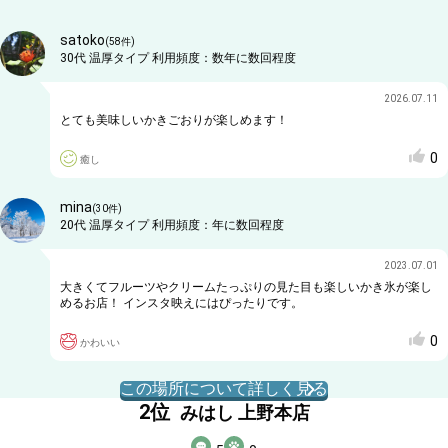
satoko
(
58
件)
30代
温厚タイプ
利用頻度：
数年に数回程度
2026.07.11
とても美味しいかきごおりが楽しめます！
0
癒し
mina
(
30
件)
20代
温厚タイプ
利用頻度：
年に数回程度
2023.07.01
大きくてフルーツやクリームたっぷりの見た目も楽しいかき氷が楽し
めるお店！ インスタ映えにはぴったりです。
0
かわいい
この場所について詳しく見る
2
位
みはし 上野本店