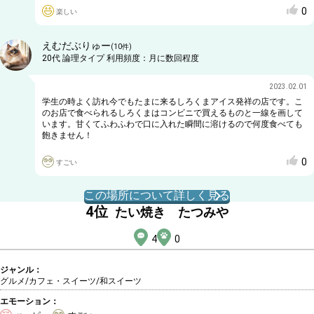
0
楽しい
えむだぶりゅー
(
10
件)
20代
論理タイプ
利用頻度：
月に数回程度
2023.02.01
学生の時よく訪れ今でもたまに来るしろくまアイス発祥の店です。こ
のお店で食べられるしろくまはコンビニで買えるものと一線を画して
います。甘くてふわふわで口に入れた瞬間に溶けるので何度食べても
飽きません！
0
すごい
この場所について詳しく見る
4
位
たい焼き たつみや
4
0
ジャンル：
グルメ/カフェ・スイーツ
/和スイーツ
エモーション：