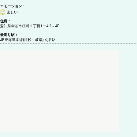
エモーション：
楽しい
住所：
愛知県刈谷市桜町２丁目1ー4 2～4F
最寄り駅：
JR東海道本線(浜松～岐阜) 刈谷駅