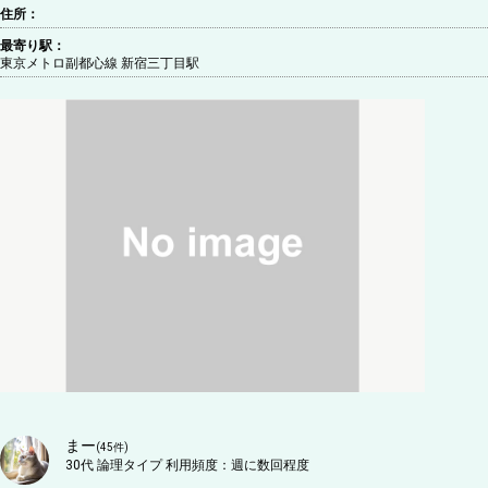
住所：
最寄り駅：
東京メトロ副都心線 新宿三丁目駅
まー
(
45
件)
30代
論理タイプ
利用頻度：
週に数回程度