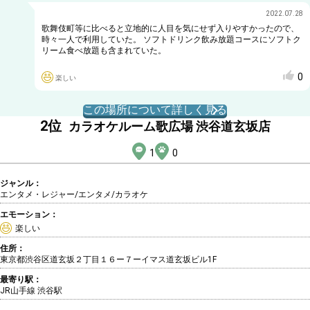
2022.07.28
歌舞伎町等に比べると立地的に人目を気にせず入りやすかったので、
時々一人で利用していた。 ソフトドリンク飲み放題コースにソフトク
リーム食べ放題も含まれていた。
0
楽しい
この場所について詳しく見る
2
位
カラオケルーム歌広場 渋谷道玄坂店
1
0
ジャンル：
エンタメ・レジャー/エンタメ
/カラオケ
エモーション：
楽しい
住所：
東京都渋谷区道玄坂２丁目１６ー７ーイマス道玄坂ビル1F
最寄り駅：
JR山手線 渋谷駅