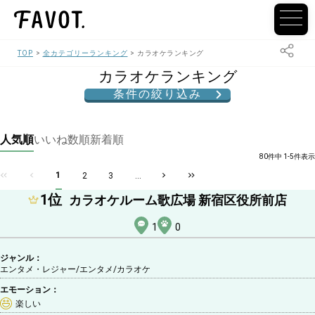
TOP
全カテゴリーランキング
カラオケランキング
カラオケランキング
条件の絞り込み
人気順
いいね数順
新着順
80件中 1-5件表示
1
2
3
...
1
位
カラオケルーム歌広場 新宿区役所前店
1
0
ジャンル：
エンタメ・レジャー/エンタメ
/カラオケ
エモーション：
楽しい