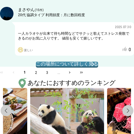
まさやん
(
15
件)
20代
協調タイプ
利用頻度：
月に数回程度
2025.07.30
一人カラオケが出来て待ち時間などでサクッと歌えてストレス発散で
きるのがお気に入りです。 値段も安くて嬉しいです。
0
楽しい
この場所について詳しく見る
1
2
3
...
あなたにおすすめのランキング
Previous
Next