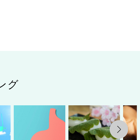
ング
Next