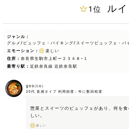
ルイ
1
位
ジャンル：
グルメ/ビュッフェ・バイキング
/スイーツビュッフェ・バ
エモーション：
楽しい
住所：
奈良県生駒市上町ー２３４８−１
最寄り駅：
近鉄奈良線 近鉄奈良駅
goo
(
5
件)
20代
直感タイプ
利用頻度：
年に数回程度
惣菜とスイーツのビュッフェがあり、何を食
しい。
楽しい