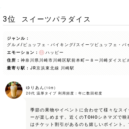
3
位
スイーツパラダイス
ジャンル：
グルメ/ビュッフェ・バイキング
/スイーツビュッフェ・バ
エモーション：
ハッピー
住所：
神奈川県川崎市川崎区駅前本町ー８ー川崎ダイスビル
最寄り駅：
JR京浜東北線 川崎駅
ゆりあん
(
10
件)
20代
温厚タイプ
利用頻度：
年に数回程度
季節の果物やイベントに合わせて様々なスイ
ーが楽しめます。近くのTOHOシネマズで映
はチケット割引があるのも嬉しいポイント。