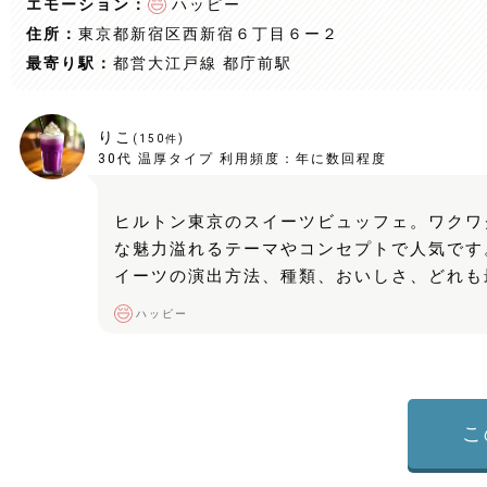
エモーション：
ハッピー
住所：
東京都新宿区西新宿６丁目６ー２
最寄り駅：
都営大江戸線 都庁前駅
りこ
(
150
件)
30代
温厚タイプ
利用頻度：
年に数回程度
ヒルトン東京のスイーツビュッフェ。ワクワ
な魅力溢れるテーマやコンセプトで人気です
イーツの演出方法、種類、おいしさ、どれも
ハッピー
こ