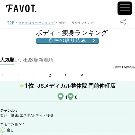
TOP
全カテゴリーランキング
ボディ・痩身ランキング
ボディ・痩身ランキング
条件の絞り込み
人気順
いいね数順
新着順
7件中 1-5件表示
1
2
1
位
JSメディカル整体院 門前仲町店
1
0
ジャンル：
美容・健康/エステ
/ボディ・痩身
エモーション：
癒し