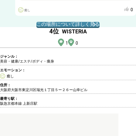
0
癒し
この場所について詳しく見る
4
位
WISTERIA
1
0
ジャンル：
美容・健康/エステ
/ボディ・痩身
エモーション：
癒し
住所：
大阪府大阪市東淀川区瑞光１丁目５ー２６ー山幸ビル
最寄り駅：
阪急京都本線 上新庄駅