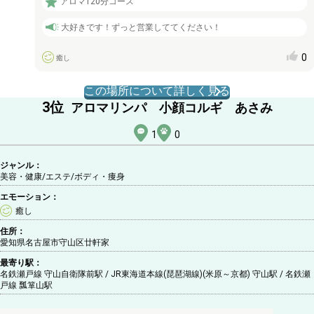
アロマ120分コース
大好きです！ずっと営業しててください！
0
癒し
この場所について詳しく見る
3
位
アロマリンパ 小顔コルギ あさみ
1
0
ジャンル：
美容・健康/エステ
/ボディ・痩身
エモーション：
癒し
住所：
愛知県名古屋市守山区廿軒家
最寄り駅：
名鉄瀬戸線 守山自衛隊前駅 / JR東海道本線(琵琶湖線)(米原～京都) 守山駅 / 名鉄瀬
戸線 瓢箪山駅