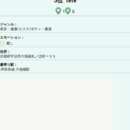
5
位
tete
1
0
ジャンル：
美容・健康/エステ
/ボディ・痩身
エモーション：
癒し
住所：
京都府宇治市六地蔵札ノ辻町ー３３
最寄り駅：
JR奈良線 六地蔵駅