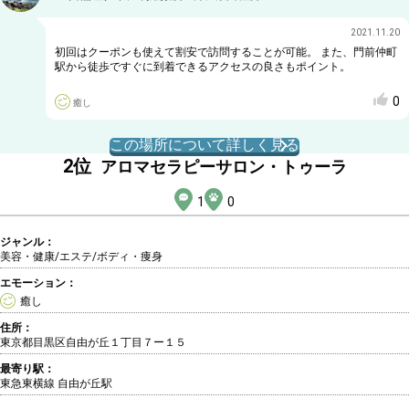
2021.11.20
初回はクーポンも使えて割安で訪問することが可能。 また、門前仲町
駅から徒歩ですぐに到着できるアクセスの良さもポイント。
0
癒し
この場所について詳しく見る
2
位
アロマセラピーサロン・トゥーラ
1
0
ジャンル：
美容・健康/エステ
/ボディ・痩身
エモーション：
癒し
住所：
東京都目黒区自由が丘１丁目７ー１５
最寄り駅：
東急東横線 自由が丘駅