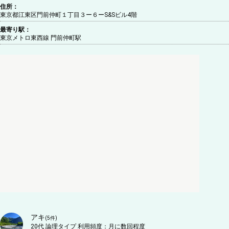
住所：
東京都江東区門前仲町１丁目３ー６ーS&Sビル4階
最寄り駅：
東京メトロ東西線 門前仲町駅
アキ
(
5
件)
20代
論理タイプ
利用頻度：
月に数回程度