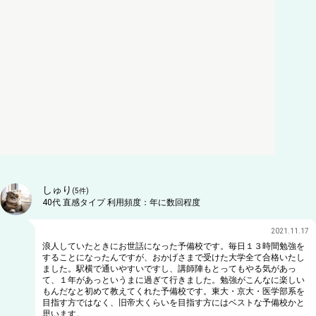
しゅり
(
5
件)
40代
直感タイプ
利用頻度：
年に数回程度
2021.11.17
浪人していたときにお世話になった予備校です。毎日１３時間勉強を
することになったんですが、おかげさまで受けた大学全て合格いたし
ました。駅横で通いやすいですし、講師陣もとってもやる気があっ
て、１年があっというまに過ぎて行きました。勉強がこんなに楽しい
もんだなと初めて教えてくれた予備校です。東大・京大・医学部系を
目指す方ではなく、旧帝大くらいを目指す方にはベストな予備校かと
思います。