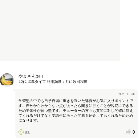
やまさん
(
5
件)
20代
温厚タイプ
利用頻度：
月に数回程度
2021.10.30
学習塾の中でも自学自習に重きを置いた講義がお気に入りポイントで
す。自分からわからない点があったら聞きに行くことが容易にできる
ため主体性が育つ塾です。チューターの方々も質問に対し的確に答え
てくれるだけでなく受講生にあった問題を紹介してもくれるためため
になります。
0
癒し