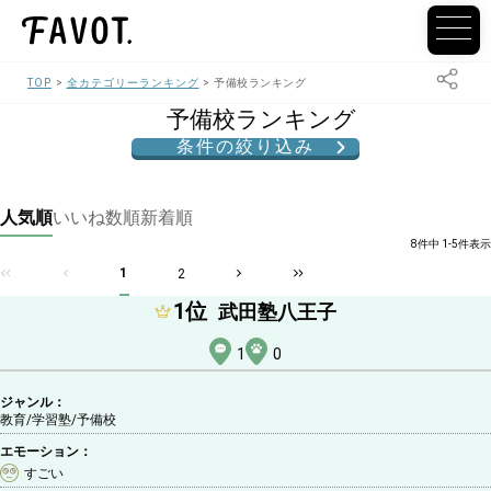
TOP
全カテゴリーランキング
予備校ランキング
予備校ランキング
条件の絞り込み
人気順
いいね数順
新着順
8件中 1-5件表示
1
2
1
位
武田塾八王子
1
0
ジャンル：
教育/学習塾
/予備校
エモーション：
すごい