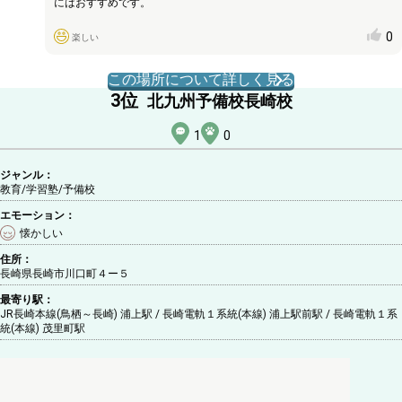
にはおすすめです。
0
楽しい
この場所について詳しく見る
3
位
北九州予備校長崎校
1
0
ジャンル：
教育/学習塾
/予備校
エモーション：
懐かしい
住所：
長崎県長崎市川口町４ー５
最寄り駅：
JR長崎本線(鳥栖～長崎) 浦上駅 / 長崎電軌１系統(本線) 浦上駅前駅 / 長崎電軌１系
統(本線) 茂里町駅