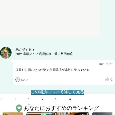
あかさ
(
15
件)
20代
温厚タイプ
利用頻度：
週に数回程度
2021.09.08
以前お世話になった塾で自習環境が非常に整っている
0
きれい
この場所について詳しく見る
1
2
あなたにおすすめのランキング