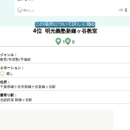
0
懐かしい
この場所について詳しく見る
4
位
明光義塾新鎌ヶ谷教室
1
0
ジャンル：
教育/学習塾
/予備校
エモーション：
癒し
住所：
千葉県鎌ケ谷市新鎌ケ谷新鎌ヶ谷駅
最寄り駅：
北総鉄道 新鎌ヶ谷駅