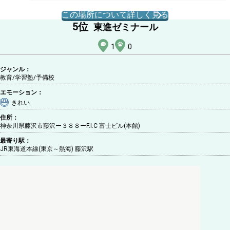
この場所について詳しく見る
5
位
東進ゼミナール
1
0
ジャンル：
教育/学習塾
/予備校
エモーション：
きれい
住所：
神奈川県藤沢市藤沢ー３８８ーF.I.C 富士ビル(本館)
最寄り駅：
JR東海道本線(東京～熱海) 藤沢駅