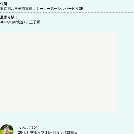
住所：
東京都八王子市東町１１ー１ー第一シルバービル3F
最寄り駅：
JR中央線(快速) 八王子駅
りんご
(
30
件)
20代
社交タイプ
利用頻度：
ほぼ毎日