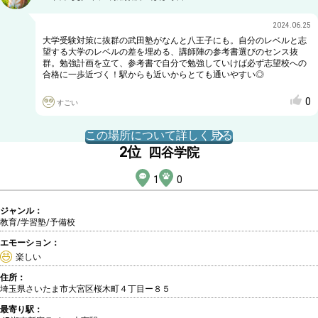
2024.06.25
大学受験対策に抜群の武田塾がなんと八王子にも。自分のレベルと志
望する大学のレベルの差を埋める、講師陣の参考書選びのセンス抜
群。勉強計画を立て、参考書で自分で勉強していけば必ず志望校への
合格に一歩近づく！駅からも近いからとても通いやすい◎
0
すごい
この場所について詳しく見る
2
位
四谷学院
1
0
ジャンル：
教育/学習塾
/予備校
エモーション：
楽しい
住所：
埼玉県さいたま市大宮区桜木町４丁目ー８５
最寄り駅：