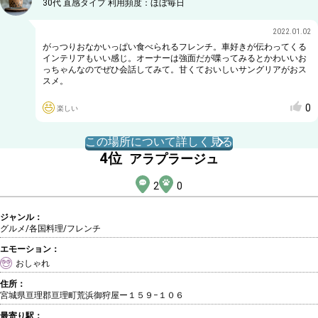
30代
直感タイプ
利用頻度：
ほぼ毎日
2022.01.02
がっつりおなかいっぱい食べられるフレンチ。車好きが伝わってくる
インテリアもいい感じ。オーナーは強面だが喋ってみるとかわいいお
っちゃんなのでぜひ会話してみて。甘くておいしいサングリアがおス
スメ。
0
楽しい
この場所について詳しく見る
4
位
アラプラージュ
2
0
ジャンル：
グルメ/各国料理
/フレンチ
エモーション：
おしゃれ
住所：
宮城県亘理郡亘理町荒浜御狩屋ー１５９−１０６
最寄り駅：