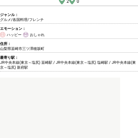
2
0
ジャンル：
グルメ/各国料理
/フレンチ
エモーション：
ハッピー
おしゃれ
住所：
山梨県韮崎市三ツ澤穂坂町
最寄り駅：
JR中央本線(東京～塩尻) 韮崎駅 / JR中央本線(東京～塩尻) 塩崎駅 / JR中央本線(東
京～塩尻) 新府駅