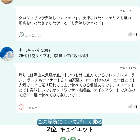
2023.09.13
クロワッサンが美味しいカフェです。洗練されたインテリアも魅力。
朝食をいただきましたが、とても美味しかったです。
0
かっこいい
もっちゃん
(
20
件)
20代
社交タイプ
利用頻度：
年に数回程度
2021.11.26
周りには沢山人気店が並ぶ中いつも外に並んでいるフレンチレストラ
ン。 ランチもディナーもあり自家製スコーン付きのメニューはとても
人気ですぐに売り切れてしまい食べてみる価値ありです。スコーンも
とても美味しいですがクロワッサンも絶品。テイクアウトもできるの
で必ず一度は食べてみて欲しいです。
0
ハッピー
この場所について詳しく見る
2
位
キュイエット