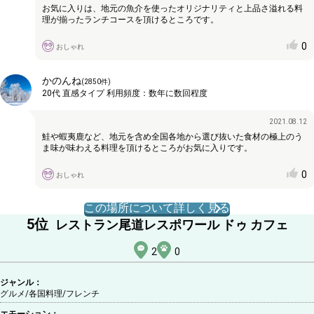
お気に入りは、地元の魚介を使ったオリジナリティと上品さ溢れる料
理が揃ったランチコースを頂けるところです。
0
おしゃれ
かのんね
(
2850
件)
20代
直感タイプ
利用頻度：
数年に数回程度
2021.08.12
鮭や蝦夷鹿など、地元を含め全国各地から選び抜いた食材の極上のう
ま味が味わえる料理を頂けるところがお気に入りです。
0
おしゃれ
この場所について詳しく見る
5
位
レストラン尾道レスポワール ドゥ カフェ
2
0
ジャンル：
グルメ/各国料理
/フレンチ
エモーション：