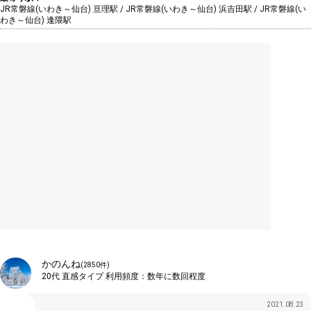
JR常磐線(いわき～仙台) 亘理駅 / JR常磐線(いわき～仙台) 浜吉田駅 / JR常磐線(い
わき～仙台) 逢隈駅
かのんね
(
2850
件)
20代
直感タイプ
利用頻度：
数年に数回程度
2021.08.23