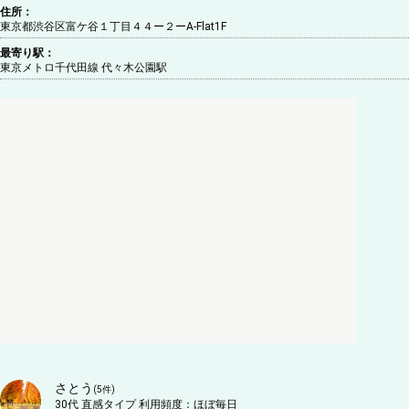
住所：
東京都渋谷区富ケ谷１丁目４４ー２ーA-Flat1F
最寄り駅：
東京メトロ千代田線 代々木公園駅
さとう
(
5
件)
30代
直感タイプ
利用頻度：
ほぼ毎日