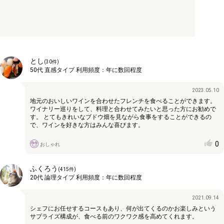
とし
(
30
件)
50代
直感タイプ
利用頻度：
年に数回程度
2023.05.10
地元のおいしいワインを合わせたフレンチを食べることができます。
ワイナリー巡りをして、料理と合わせてみたいと思った方にお勧めで
す。 とてもきれいなブドウ畑を見ながら食事をすることができるの
で、ワインを好きな方はみんな喜びます。
0
おしゃれ
ふくろう
(
415
件)
20代
論理タイプ
利用頻度：
年に数回程度
2021.09.14
シェフにお任せするコースもあり、何が出てくるのかお楽しみという
サプライズ構成が、食べる前のワクワク感を高めてくれます。