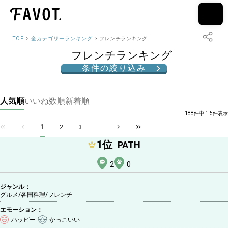
TOP
全カテゴリーランキング
フレンチランキング
フレンチランキング
条件の絞り込み
人気順
いいね数順
新着順
188件中 1-5件表示
1
2
3
...
1
位
PATH
2
0
ジャンル：
グルメ/各国料理
/フレンチ
エモーション：
ハッピー
かっこいい