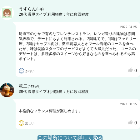
うずらん
(
5
件)
20代
温厚タイプ
利用頻度：
年に数回程度
2022.04.25
尾道市のなかで有名なフレンチレストラン。レンガ造りの建物は雰囲
気抜群で、デートにもよく利用される。 2階建てで、1階はファミリー
層、2階はカップル向け。数年前恋人とオマール海老のコースを食べ
たが、味は勿論スタッフのサービスがよくて大満足だった。 コースの
デザートは、多種多様のスイーツから好きなものを選べられるのも高
ポイント。
0
きれい
竜二
(
1435
件)
30代
温厚タイプ
利用頻度：
月に数回程度
2021.08.15
本格的なフランス料理が楽しめます。
0
楽しい
この場所について詳しく見る