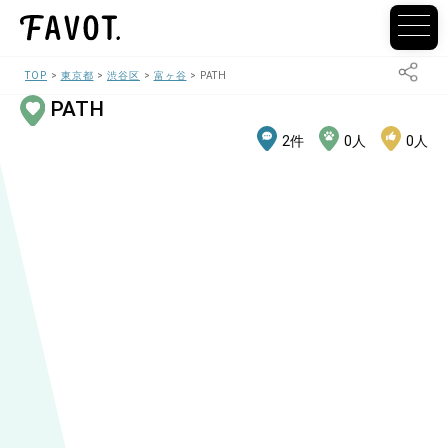
TOP
東京都
渋谷区
富ヶ谷
PATH
PATH
2
件
0
人
0
人