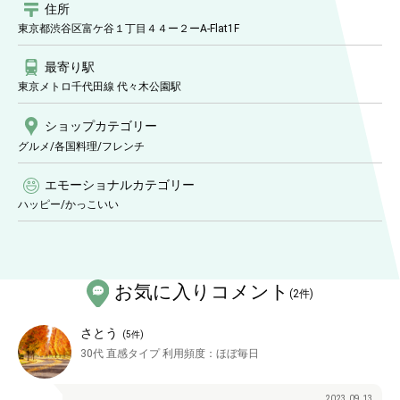
住所
東京都渋谷区富ケ谷１丁目４４ー２ーA-Flat1F
最寄り駅
東京メトロ千代田線 代々木公園駅
ショップ
カテゴリー
グルメ/各国料理
/フレンチ
エモーショナルカテゴリー
ハッピー
/
かっこいい
お気に入りコメント
(
2
件)
さとう
(
5
件)
30代
直感タイプ
利用頻度：
ほぼ毎日
2023.09.13