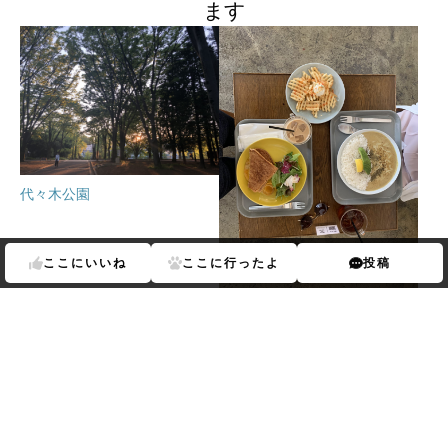
ます
代々木公園
ここに
いいね
ここに
行ったよ
投稿
アーモンドホステル アンド カ
フェ
あなたにおすすめのランキング
Previous
Next