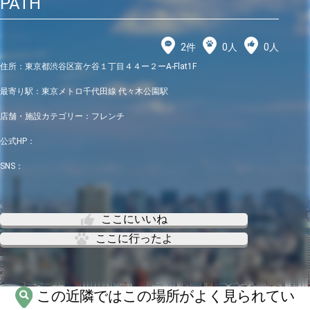
PATH
2
件
0
人
0
人
住所：
東京都渋谷区富ケ谷１丁目４４ー２ーA-Flat1F
最寄り駅：
東京メトロ千代田線 代々木公園駅
店舗・施設カテゴリー：
フレンチ
公式HP：
SNS：
ここにいいね
ここに行ったよ
この近隣ではこの場所がよく見られてい