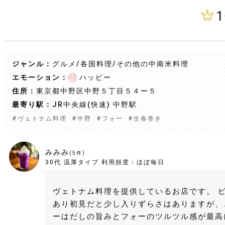
1
ジャンル：
グルメ/各国料理
/その他の中南米料理
エモーション：
ハッピー
住所：
東京都中野区中野５丁目５４ー５
最寄り駅：
JR中央線(快速) 中野駅
#
ヴェトナム料理
#
中野
#
フォー
#
生春巻き
みみみ
(
5
件)
30代
温厚タイプ
利用頻度：
ほぼ毎日
ヴェトナム料理を提供しているお店です。 ビ
あり初見だと少し入りずらさはありますが、
ーはだしの旨みとフォーのツルツル感が最高