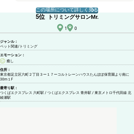
この場所について詳しく見る
5
位
トリミングサロンMr.
1
0
ジャンル：
ペット関連/トリミング
エモーション：
癒し
住所：
東京都足立区六町２丁目３ー１７ーコルトレーンハウスたんぽぽ保育園より南に
30m１F
最寄り駅：
つくばエクスプレス 六町駅 / つくばエクスプレス 青井駅 / 東京メトロ千代田線 北
綾瀬駅