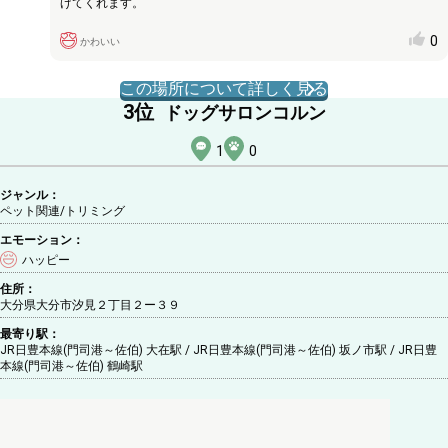
げてくれます。
0
かわいい
この場所について詳しく見る
3
位
ドッグサロンコルン
1
0
ジャンル：
ペット関連/トリミング
エモーション：
ハッピー
住所：
大分県大分市汐見２丁目２ー３９
最寄り駅：
JR日豊本線(門司港～佐伯) 大在駅 / JR日豊本線(門司港～佐伯) 坂ノ市駅 / JR日豊
本線(門司港～佐伯) 鶴崎駅