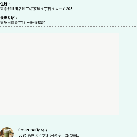
住所：
東京都世田谷区三軒茶屋１丁目１６ー８205
最寄り駅：
東急田園都市線 三軒茶屋駅
0mizune0
(
15
件)
30代
温厚タイプ
利用頻度：
ほぼ毎日