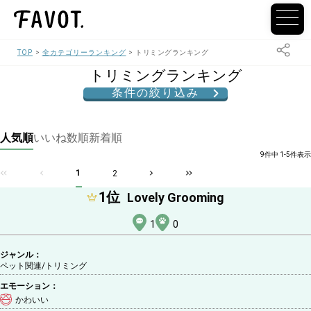
TOP
全カテゴリーランキング
トリミングランキング
トリミングランキング
条件の絞り込み
人気順
いいね数順
新着順
9件中 1-5件表示
1
2
1
位
Lovely Grooming
1
0
ジャンル：
ペット関連/トリミング
エモーション：
かわいい