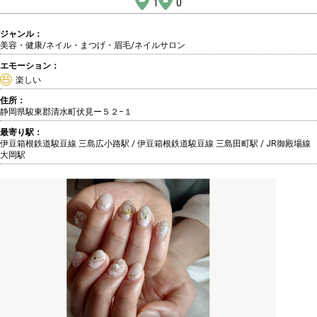
1
0
ジャンル：
美容・健康/ネイル・まつげ・眉毛
/ネイルサロン
エモーション：
楽しい
住所：
静岡県駿東郡清水町伏見ー５２−１
最寄り駅：
伊豆箱根鉄道駿豆線 三島広小路駅 / 伊豆箱根鉄道駿豆線 三島田町駅 / JR御殿場線
大岡駅