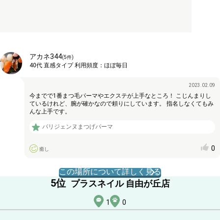
アカネ344
(
5
件)
40代
直感タイプ
利用頻度：
ほぼ毎日
2023.02.09
今までで1番まつ毛パーマやエクステが上手なところ！ こじんまりし
ているけれど、腕が確かなので頼りにしています。 指名しなくてもみ
んな上手です。
パリジェンヌまつげパーマ
0
癒し
この場所について詳しく見る
5
位
プラスネイル 自由が丘店
1
0