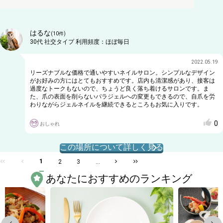
はるな
(
10
件)
30代
社交タイプ
利用頻度：
ほぼ毎日
2022.05.19
リーズナブルな価格で通いやすいネイルサロン。シンプルなデザイン
がお好みの方にはとてもおすすめです。店内も清潔感があり、接客は
過度なトークもないので、ちょうど良く落ち着けるサロンです。ま
た、爪の表面を削らないパラジェルへの変更もできるので、自爪を労
わりながらジェルネイルを継続できるところもお気に入りです。
0
おしゃれ
この場所について詳しく見る
1
2
3
...
あなたにおすすめのランキング