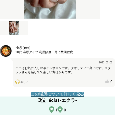
ゆき
(
10
件)
20代
温厚タイプ
利用頻度：
月に数回程度
2023.07.03
ここはお気に入りのネイルサロンです。クオリティー高いです。スタ
ッフさんも話してて楽しい方ばかりです。
0
楽しい
この場所について詳しく見る
3
位
éclat-エクラ-
1
0