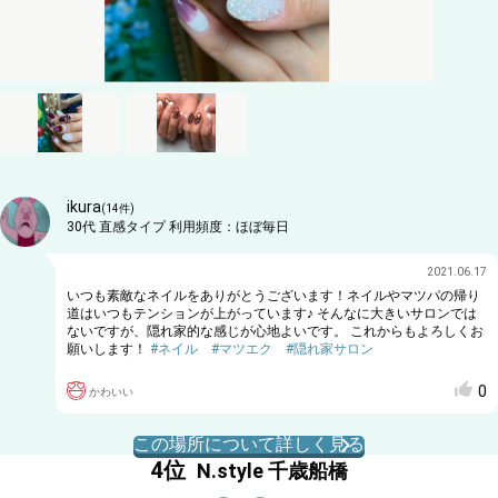
ikura
(
14
件)
30代
直感タイプ
利用頻度：
ほぼ毎日
2021.06.17
いつも素敵なネイルをありがとうございます！ネイルやマツパの帰り
道はいつもテンションが上がっています♪ そんなに大きいサロンでは
ないですが、隠れ家的な感じが心地よいです。 これからもよろしくお
願いします！
#ネイル
#マツエク
#隠れ家サロン
0
かわいい
この場所について詳しく見る
4
位
N.style 千歳船橋