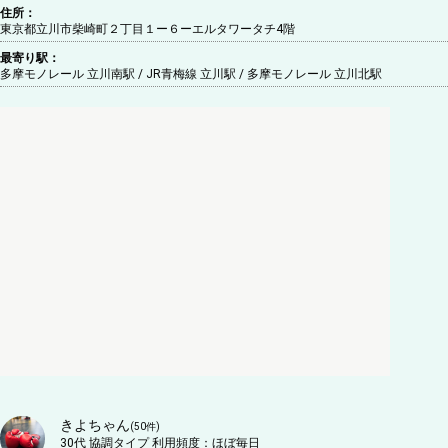
住所：
東京都立川市柴崎町２丁目１ー６ーエルタワータチ4階
最寄り駅：
多摩モノレール 立川南駅 / JR青梅線 立川駅 / 多摩モノレール 立川北駅
きよちゃん
(
50
件)
30代
協調タイプ
利用頻度：
ほぼ毎日