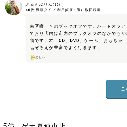
ぷるんぷりん
(
20
件)
40代
温厚タイプ
利用頻度：
週に数回程度
南区唯一？のブックオフです。ハードオフと
ており店内は市内のブックオフのなかでもか
類です。本、CD、DVD、ゲーム、おもちゃ
品ぞろえが豊富でよく行きます。
楽しい
こ
5
位
ゲオ喜連東店