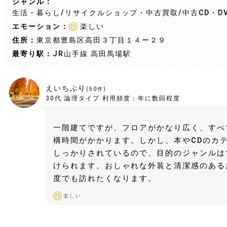
ジャンル：
生活・暮らし/リサイクルショップ・中古買取
/中古CD・D
エモーション：
楽しい
住所：
東京都豊島区高田３丁目１４ー２９
最寄り駅：
JR山手線 高田馬場駅
えいちぷり
(
50
件)
30代
論理タイプ
利用頻度：
年に数回程度
一階建てですが、フロアがかなり広く、すべ
構時間がかかります。しかし、本やCDのカ
しっかりされているので、目的のジャンルは
けられます。おしゃれな外装と清潔感のある
度でも訪れたくなります。
楽しい