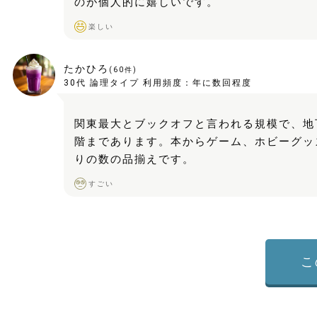
のが個人的に嬉しいです。
楽しい
たかひろ
(
60
件)
30代
論理タイプ
利用頻度：
年に数回程度
関東最大とブックオフと言われる規模で、地
階まであります。本からゲーム、ホビーグッ
りの数の品揃えです。
すごい
こ