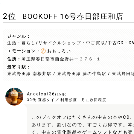
2
位
BOOKOFF 16号春日部庄和店
ジャンル：
生活・暮らし/リサイクルショップ・中古買取
/中古CD・D
エモーション：
おもしろい
住所：
埼玉県春日部市西金野井ー３７６−１
最寄り駅：
東武野田線 南桜井駅 / 東武野田線 藤の牛島駅 / 東武野田
Angelcat36
(
25
件)
30代
直感タイプ
利用頻度：
月に数回程度
このブックオフはたくさんの中古の本やCD、
あります。割引なので、すごくお得です。本
く、中古の電化製品やゲームソフトなども売