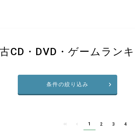
古CD・DVD・ゲームラン
条件の絞り込み
1
2
3
4