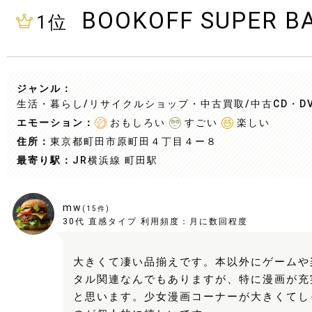
BOOKOFF SUPE
1
位
ジャンル：
生活・暮らし/リサイクルショップ・中古買取
/中古CD・D
エモーション：
おもしろい
すごい
楽しい
住所：
東京都町田市原町田４丁目４ー８
最寄り駅：
JR横浜線 町田駅
mw
(
15
件)
30代
直感タイプ
利用頻度：
月に数回程度
大きくて凄い品揃えです。本以外にゲームや
タル関連なんでもありますが、特に漫画が充
と思います。少女漫画コーナーが大きくてし