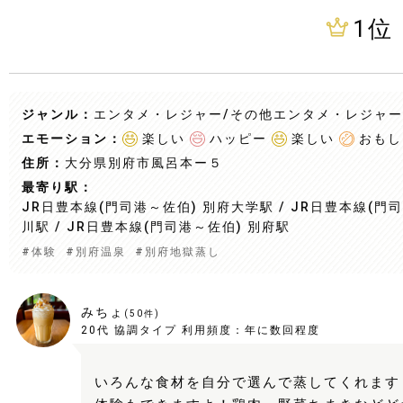
1
位
ジャンル：
エンタメ・レジャー/その他エンタメ・レジャー
エモーション：
楽しい
ハッピー
楽しい
おもし
住所：
大分県別府市風呂本ー５
最寄り駅：
JR日豊本線(門司港～佐伯) 別府大学駅 / JR日豊本線(門司
川駅 / JR日豊本線(門司港～佐伯) 別府駅
#
体験
#
別府温泉
#
別府地獄蒸し
みちょ
(
50
件)
20代
協調タイプ
利用頻度：
年に数回程度
いろんな食材を自分で選んで蒸してくれます