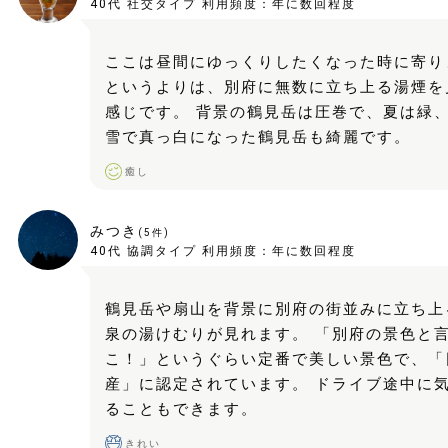
40代
社交タイプ
利用頻度：
年に数回程度
ここは昼間にゆっくりしたくなった時に寄り
というよりは、別府に無数に立ち上る湯煙を
感じです。 背景の鶴見岳は圧巻で、夏は緑
雪で真っ白になった鶴見岳も綺麗です。
癒し
みつき
(
5
件)
40代
協調タイプ
利用頻度：
年に数回程度
鶴見岳や扇山を背景に別府の街並みに立ち上
泉の湯けむりが見れます。 「別府の景色と
こ！」というぐらい定番で美しい景色で、「
産」に認定されています。 ドライブ途中に
ることもできます。
きれい