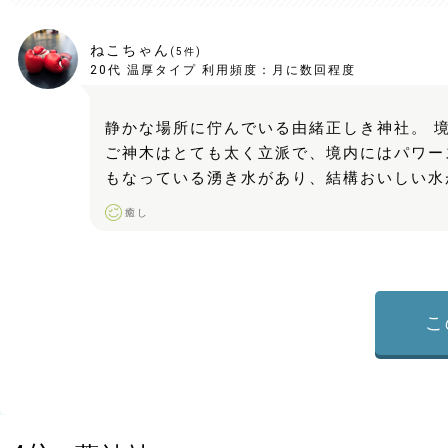
ねこちゃん
(
5
件)
20代
温厚タイプ
利用頻度：
月に数回程度
静かな場所に佇んでいる由緒正しき神社。 
ご神木はとても太く立派で、境内にはパワー
もなっている湧き水があり、結構おいしい水
癒し
こ