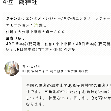
4
位
薦神社
ジャンル：
エンタメ・レジャー/その他エンタメ・レジャー
エモーション：
癒し
住所：
大分県中津市大貞ー２０９
最寄り駅：
JR日豊本線(門司港～佐伯) 東中津駅 / JR日豊本線(門司港
駅 / JR日豊本線(門司港～佐伯) 今津駅
ちゃる
(
5
件)
30代
協調タイプ
利用頻度：
週に数回程度
全国八幡宮の総本山である宇佐神宮の祖宮と
社です。 三角池の中にたたずむ鳥居が水面
しいです。 神聖な木々に囲まれ、心が穏や
なります。