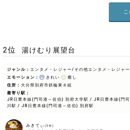
こ
2
位
湯けむり展望台
ジャンル：
エンタメ・レジャー/その他エンタメ・レジャー
エモーション：
きれい
癒し
住所：
大分県別府市鉄輪東８組
最寄り駅：
JR日豊本線(門司港～佐伯) 別府大学駅 / JR日豊本線(門司
川駅 / JR日豊本線(門司港～佐伯) 別府駅
みきてぃ
(
5
件)