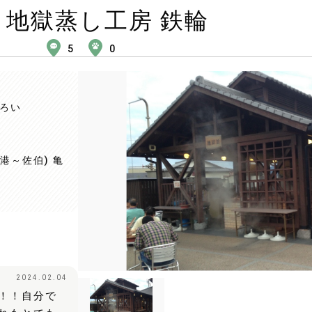
地獄蒸し工房 鉄輪
5
0
ろい
港～佐伯) 亀
2024.02.04
！！自分で