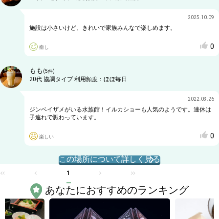
2025.10.09
施設は小さいけど、きれいで家族みんなで楽しめます。
0
癒し
もも
(
5
件)
20代
協調タイプ
利用頻度：
ほぼ毎日
2022.03.26
ジンベイザメがいる水族館！イルカショーも人気のようです。連休は
子連れで賑わっています。
0
楽しい
この場所について詳しく見る
1
あなたにおすすめのランキング