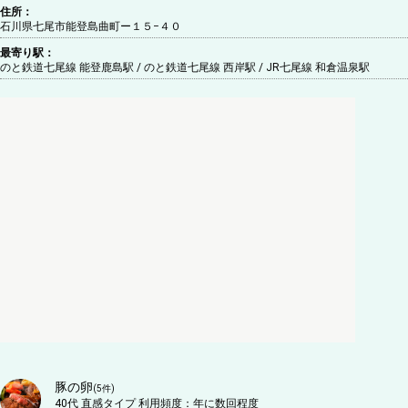
住所：
石川県七尾市能登島曲町ー１５−４０
最寄り駅：
のと鉄道七尾線 能登鹿島駅 / のと鉄道七尾線 西岸駅 / JR七尾線 和倉温泉駅
豚の卵
(
5
件)
40代
直感タイプ
利用頻度：
年に数回程度