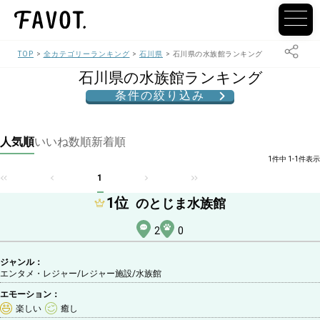
TOP
全カテゴリーランキング
石川県
石川県の水族館ランキング
石川県の水族館ランキング
条件の絞り込み
人気順
いいね数順
新着順
1件中 1-1件表示
1
1
位
のとじま水族館
2
0
ジャンル：
エンタメ・レジャー/レジャー施設
/水族館
エモーション：
楽しい
癒し