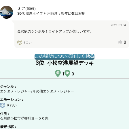
ミア
(
250
件)
30代
温厚タイプ
利用頻度：
数年に数回程度
2021.09.04
金沢駅のシンボル！ライトアップが美しいです。
0
すごい
この場所について詳しく見る
3
位
小松空港展望デッキ
1
0
ジャンル：
エンタメ・レジャー/その他エンタメ・レジャー
エモーション：
きれい
住所：
石川県小松市浮柳町ヨー５０先
最寄り駅：