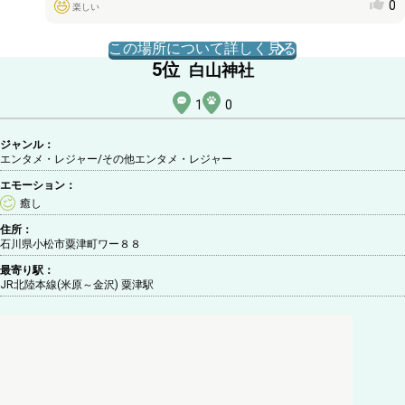
0
楽しい
この場所について詳しく見る
5
位
白山神社
1
0
ジャンル：
エンタメ・レジャー/その他エンタメ・レジャー
エモーション：
癒し
住所：
石川県小松市粟津町ワー８８
最寄り駅：
JR北陸本線(米原～金沢) 粟津駅