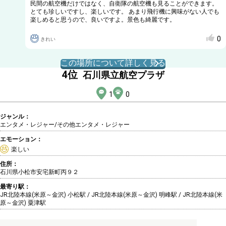
民間の航空機だけではなく、自衛隊の航空機も見ることができます。
とても珍しいですし、楽しいです。 あまり飛行機に興味がない人でも
楽しめると思うので、良いですよ。景色も綺麗です。
0
きれい
この場所について詳しく見る
4
位
石川県立航空プラザ
1
0
ジャンル：
エンタメ・レジャー/その他エンタメ・レジャー
エモーション：
楽しい
住所：
石川県小松市安宅新町丙９２
最寄り駅：
JR北陸本線(米原～金沢) 小松駅 / JR北陸本線(米原～金沢) 明峰駅 / JR北陸本線(米
原～金沢) 粟津駅