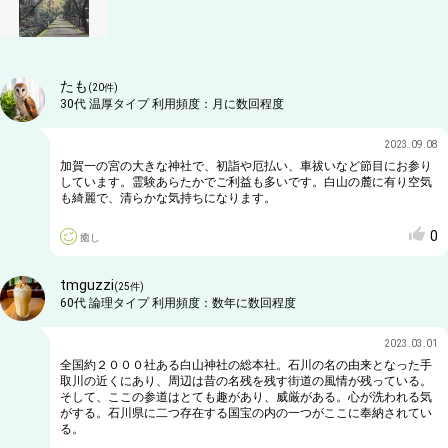
たも
(
20
件)
30代
温厚タイプ
利用頻度：
月に数回程度
2023.09.08
加賀一の宮の大きな神社で、初詣や厄払い、車祓いなど節目にお参り
しています。霊験あらたかでご利益も多いです。白山の麓に有り空気
も綺麗で、清らかな気持ちになります。
0
癒し
tmguzzi
(
25
件)
60代
論理タイプ
利用頻度：
数年に数回程度
2023.03.01
全国約２０００社ある白山神社の総本社。石川の名の由来となった手
取川の近くにあり、周辺は昔の名残を残す街道の風情が残っている。
そして、ここの参道はとても趣があり、威厳がある。心が洗われる気
がする。石川県に二つ存在する国宝の内の一つがここに奉納されてい
る。