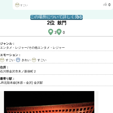
0
すごい
この場所について詳しく見る
2
位
鼓門
3
0
ジャンル：
エンタメ・レジャー/その他エンタメ・レジャー
エモーション：
すごい
きれい
すごい
住所：
石川県金沢市木ノ新保町２
最寄り駅：
JR北陸本線(米原～金沢) 金沢駅