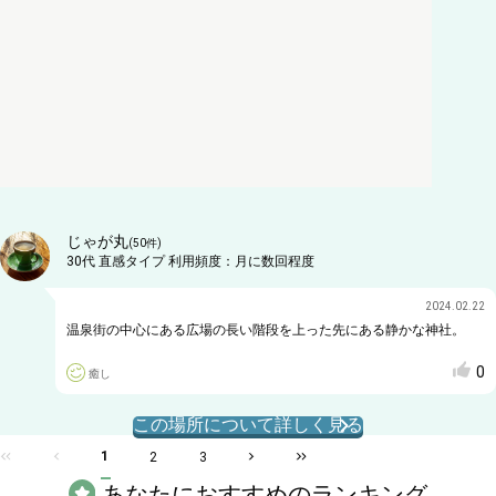
じゃが丸
(
50
件)
30代
直感タイプ
利用頻度：
月に数回程度
2024.02.22
温泉街の中心にある広場の長い階段を上った先にある静かな神社。
0
癒し
この場所について詳しく見る
1
2
3
あなたにおすすめのランキング