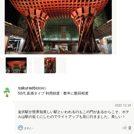
sakuraebi
(
80
件)
50代
直感タイプ
利用頻度：
数年に数回程度
2023.12.24
金沢駅が世界知美しい駅といわれるのもこの門があるからこそ、ホテ
ルは駅の近くにしたのでライトアップも見に行きました、美しい！
0
きれい