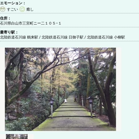
エモーション：
すごい
癒し
住所：
石川県白山市三宮町ニー二１０５−１
最寄り駅：
北陸鉄道石川線 鶴来駅 / 北陸鉄道石川線 日御子駅 / 北陸鉄道石川線 小柳駅