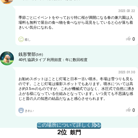
2023.03.22
季節ごとにイベントをやっており特に桜が満開になる春の兼六園は入
場料も無料で屋台の食べ物を食べながら花見をしていると心が落ち着
きいい気分になれる。
0
癒し
銭形警部
(
5
件)
40代
協調タイプ
利用頻度：
年に数回程度
2023.01.30
お勧めスポットはことじ灯篭と日本一古い噴水。冬場は雪つりも見も
のです。ことじ灯篭は撮影スポットでもあります。噴水については高
さ約3.5ｍのものですが、これが機械式ではなく、水圧式で自然に湧き
上がる様になっている仕組みとなっています。いつ見ても不思議な感
じと昔の人の知恵の結晶だなぁと感心させられます。
0
きれい
この場所について詳しく見る
2
位
鼓門