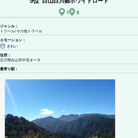
5
位
白山白川郷ホワイトロード
1
0
ジャンル：
トラベル/その他トラベル
エモーション：
きれい
住所：
石川県白山市中宮オー９
最寄り駅：