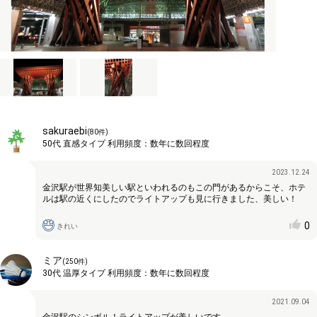
sakuraebi
(
80
件)
50代
直感タイプ
利用頻度：
数年に数回程度
2023.12.24
金沢駅が世界知美しい駅といわれるのもこの門があるからこそ、ホテ
ルは駅の近くにしたのでライトアップも見に行きました、美しい！
0
きれい
ミア
(
250
件)
30代
温厚タイプ
利用頻度：
数年に数回程度
2021.09.04
金沢駅のシンボル！ライトアップが美しいです。