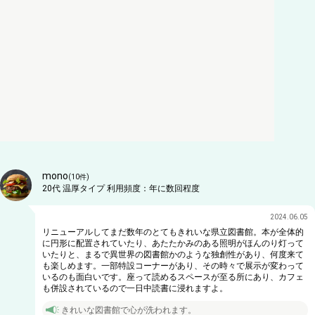
mono
(
10
件)
20代
温厚タイプ
利用頻度：
年に数回程度
2024.06.05
リニューアルしてまだ数年のとてもきれいな県立図書館。本が全体的
に円形に配置されていたり、あたたかみのある照明がほんのり灯って
いたりと、まるで異世界の図書館かのような独創性があり、何度来て
も楽しめます。一部特設コーナーがあり、その時々で展示が変わって
いるのも面白いです。座って読めるスペースが至る所にあり、カフェ
も併設されているので一日中読書に浸れますよ。
きれいな図書館で心が洗われます。