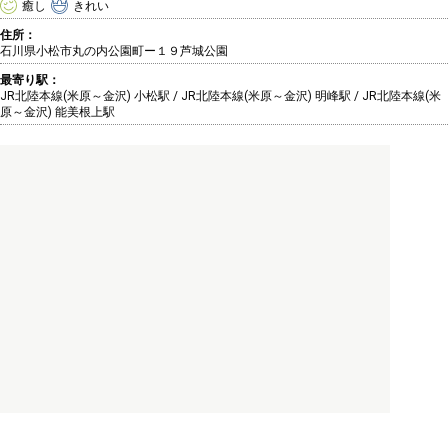
癒し
きれい
住所：
石川県小松市丸の内公園町ー１９芦城公園
最寄り駅：
JR北陸本線(米原～金沢) 小松駅 / JR北陸本線(米原～金沢) 明峰駅 / JR北陸本線(米
原～金沢) 能美根上駅