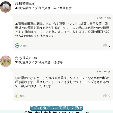
銭形警部
(
5
件)
40代
協調タイプ
利用頻度：
年に数回程度
2023.01.30
加賀藩前田家の庭園の1つ。桜や菖蒲、つつじに紅葉に雪吊り等、四
季折々の景観を観れる点がお勧めです。中央の池には色鮮やかな錦鯉
とよく日向ぼっこしている亀の姿にほっこりします。公園の周回も30
分もあればゆっくり出来ます。
0
きれい
たもりん
(
10
件)
30代
温厚タイプ
利用頻度：
ほぼ毎日
2021.07.13
桜の季節になると、しだれ桜や八重桜、ソメイヨシノなど各種の桜が
咲き乱れます。屋台も出るし、夜には提灯でライトアップもされるの
で、散歩にはぴったりです。
0
癒し
この場所について詳しく見る