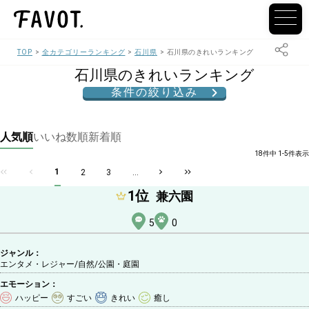
TOP
全カテゴリーランキング
石川県
石川県のきれいランキング
石川県のきれいランキング
条件の絞り込み
人気順
いいね数順
新着順
18件中 1-5件表示
1
2
3
...
1
位
兼六園
5
0
ジャンル：
エンタメ・レジャー/自然
/公園・庭園
エモーション：
ハッピー
すごい
きれい
癒し