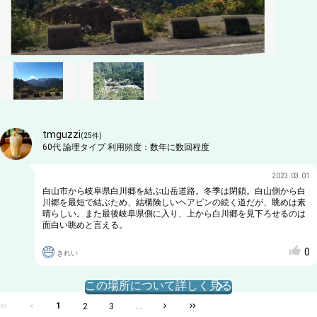
tmguzzi
(
25
件)
60代
論理タイプ
利用頻度：
数年に数回程度
2023.03.01
白山市から岐阜県白川郷を結ぶ山岳道路。冬季は閉鎖。白山側から白
川郷を最短で結ぶため、結構険しいヘアピンの続く道だが、眺めは素
晴らしい。また最後岐阜県側に入り、上から白川郷を見下ろせるのは
面白い眺めと言える。
0
きれい
この場所について詳しく見る
1
2
3
...