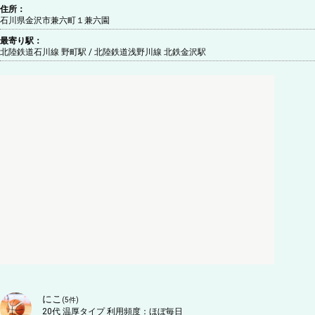
住所：
石川県金沢市兼六町１兼六園
最寄り駅：
北陸鉄道石川線 野町駅 / 北陸鉄道浅野川線 北鉄金沢駅
にこ
(
5
件)
20代
温厚タイプ
利用頻度：
ほぼ毎日