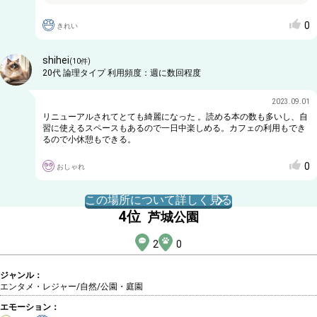
0
きれい
shihei
(
10
件)
20代
論理タイプ
利用頻度：
週に数回程度
2023.09.01
リニューアルされてとても綺麗になった 。読める本の数も多いし、自
習に使えるスペースもあるので一日中楽しめる。カフェの利用もでき
るので小休憩もできる。
0
おしゃれ
この場所について詳しく見る
4
位
芦城公園
2
0
ジャンル：
エンタメ・レジャー/自然
/公園・庭園
エモーション：