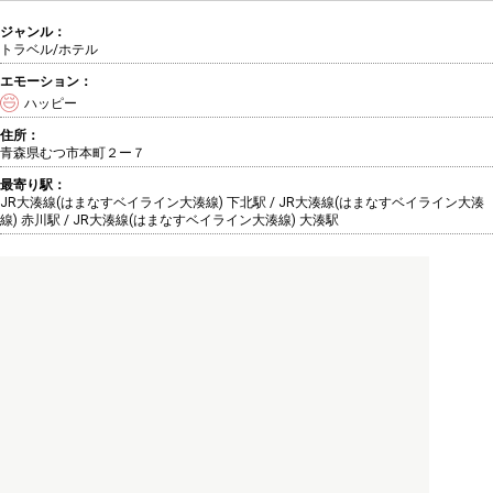
ジャンル：
トラベル/ホテル
エモーション：
ハッピー
住所：
青森県むつ市本町２ー７
最寄り駅：
JR大湊線(はまなすベイライン大湊線) 下北駅 / JR大湊線(はまなすベイライン大湊
線) 赤川駅 / JR大湊線(はまなすベイライン大湊線) 大湊駅