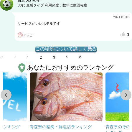
佐田丸
(
165
件)
30代
直感タイプ
利用頻度：
数年に数回程度
2021.08.30
サービスがいいホテルです
0
ハッピー
この場所について詳しく見る
1
2
3
あなたにおすすめのランキング
Previous
Next
ランキング
青森県の精肉・鮮魚店ランキング
青森県のその