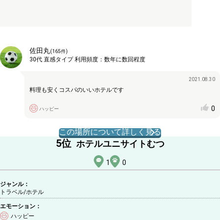
佐田丸
(
165
件)
30代
直感タイプ
利用頻度：
数年に数回程度
2021.08.30
料理も安くコスパのいいホテルです
0
ハッピー
この場所について詳しく見る
5
位
ホテルユニサイトむつ
1
0
ジャンル：
トラベル/ホテル
エモーション：
ハッピー