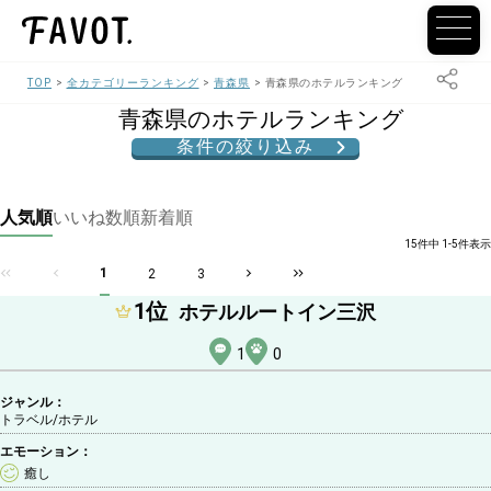
TOP
全カテゴリーランキング
青森県
青森県のホテルランキング
青森県のホテルランキング
条件の絞り込み
人気順
いいね数順
新着順
15件中 1-5件表示
1
2
3
1
位
ホテルルートイン三沢
1
0
ジャンル：
トラベル/ホテル
エモーション：
癒し