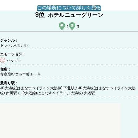
この場所について詳しく見る
3
位
ホテルニューグリーン
1
0
ジャンル：
トラベル/ホテル
エモーション：
ハッピー
住所：
青森県むつ市本町１ー４
最寄り駅：
JR大湊線(はまなすベイライン大湊線) 下北駅 / JR大湊線(はまなすベイライン大湊
線) 赤川駅 / JR大湊線(はまなすベイライン大湊線) 大湊駅