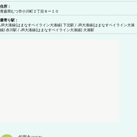
住所：
青森県むつ市小川町２丁目８ー１０
最寄り駅：
JR大湊線(はまなすベイライン大湊線) 下北駅 / JR大湊線(はまなすベイライン大湊
線) 赤川駅 / JR大湊線(はまなすベイライン大湊線) 大湊駅