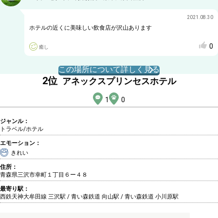
2021.08.30
ホテルの近くに美味しい飲食店が沢山あります
0
癒し
この場所について詳しく見る
2
位
アネックスプリンセスホテル
1
0
ジャンル：
トラベル/ホテル
エモーション：
きれい
住所：
青森県三沢市幸町１丁目６ー４８
最寄り駅：
西鉄天神大牟田線 三沢駅 / 青い森鉄道 向山駅 / 青い森鉄道 小川原駅