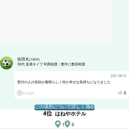
佐田丸
(
165
件)
30代
直感タイプ
利用頻度：
数年に数回程度
2021.08.30
受付の人の笑顔が素晴らしく何か幸せな気持ちになりました
0
ハッピー
この場所について詳しく見る
4
位
はねやホテル
1
0