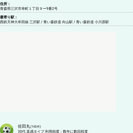
住所：
青森県三沢市幸町１丁目９ー9番2号
最寄り駅：
西鉄天神大牟田線 三沢駅 / 青い森鉄道 向山駅 / 青い森鉄道 小川原駅
佐田丸
(
165
件)
30代
直感タイプ
利用頻度：
数年に数回程度