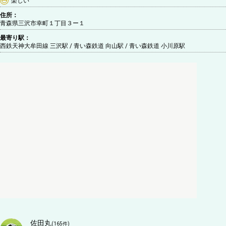
楽しい
住所：
青森県三沢市幸町１丁目３ー１
最寄り駅：
西鉄天神大牟田線 三沢駅 / 青い森鉄道 向山駅 / 青い森鉄道 小川原駅
佐田丸
(
165
件)