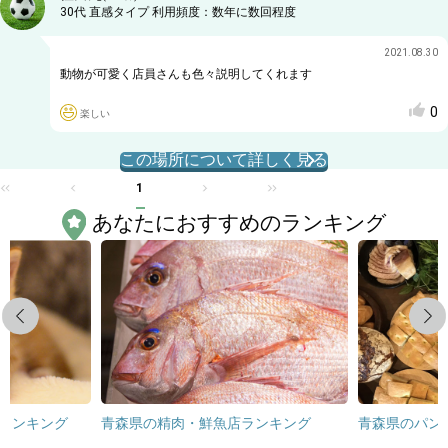
30代
直感タイプ
利用頻度：
数年に数回程度
2021.08.30
動物が可愛く店員さんも色々説明してくれます
0
楽しい
この場所について詳しく見る
1
あなたにおすすめのランキング
Previous
Next
ランキング
青森県の精肉・鮮魚店ランキング
青森県のパン