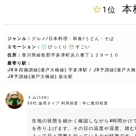
本
1
位
ジャンル：
グルメ/日本料理・和食
/うどん・そば
エモーション：
びっくり
すごい
住所：
香川県綾歌郡宇多津町浜八番丁１２９ー１０
最寄り駅：
JR本四備讃線(瀬戸大橋線) 宇多津駅 / JR予讃線(瀬戸大橋線
JR予讃線(瀬戸大橋線) 坂出駅
トム
(
50
件)
50代
論理タイプ
利用頻度：
年に数回程度
生地の状態を細かく確認しながら4時間かけ
を作り上げます。その日の温度や湿度、踏む