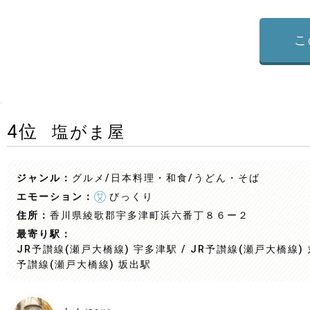
こ
4
位
塩がま屋
ジャンル：
グルメ/日本料理・和食
/うどん・そば
エモーション：
びっくり
住所：
香川県綾歌郡宇多津町浜六番丁８６ー２
最寄り駅：
JR予讃線(瀬戸大橋線) 宇多津駅 / JR予讃線(瀬戸大橋線) 丸
予讃線(瀬戸大橋線) 坂出駅