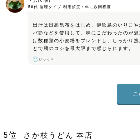
トム
(
50
件)
50代
論理タイプ
利用頻度：
年に数回程度
出汁は日高昆布をはじめ、伊吹島のいりこや
バ節などを使用して、味にこだわったのが魅
は数種類の小麦粉をブレンドし、しっかり熟
とで麺のコシを最大限まで感じられます。
びっくり
こ
5
位
さか枝うどん 本店