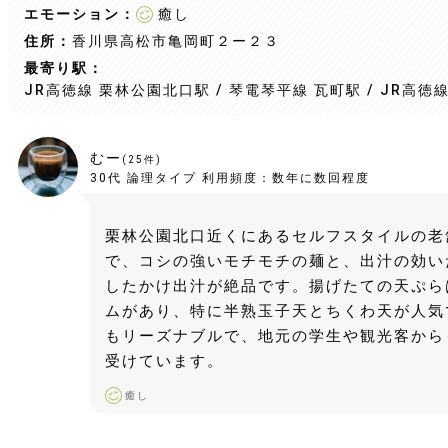
エモーション：
癒し
住所：
香川県高松市亀岡町２ー２３
最寄り駅：
JR高徳線 栗林公園北口駅 / 琴電琴平線 瓦町駅 / JR高徳
むー
(
25
件)
30代
論理タイプ
利用頻度：
数年に数回程度
栗林公園北口近くにあるセルフスタイルの老
で、コシの強いモチモチの麺と、出汁の効い
したかけ出汁が絶品です。揚げたての天ぷら
ムがあり、特に半熟玉子天とちくわ天が人気
もリーズナブルで、地元の学生や観光客から
受けています。
癒し