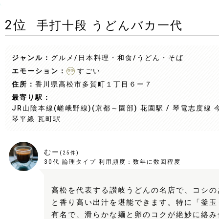
2
位
手打十段 うどんバカ一代
ジャンル：
グルメ/日本料理・和食
/うどん・そば
エモーション：
すごい
住所：
香川県高松市多賀町１丁目６ー７
最寄り駅：
JR山陰本線(嵯峨野線)(京都～園部) 花園駅 / 琴電志度線 今
琴平線 瓦町駅
むー
(
25
件)
30代
論理タイプ
利用頻度：
数年に数回程度
高松を代表する讃岐うどんの名店で、コシの
と香り高い出汁を堪能できます。特に「釜玉
有名で、滑らかな麺と卵のコクが絶妙に絡み