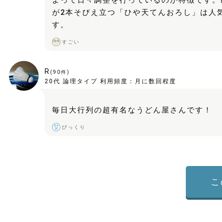
よって日々調整を行っているのが特徴です。
が2本そびえ立つ「ひや天てんおろし」は人
す。
すごい
R
(
90
件)
20代
論理タイプ
利用頻度：
月に数回程度
毎日大行列の超有名なうどん屋さんです！
びっくり
こ