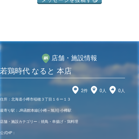
メッセージを投稿する
店舗・施設情報
若鶏時代 なると 本店
2
件
0
人
0
人
住所：
北海道小樽市稲穂３丁目１６ー１３
最寄り駅：
JR函館本線(小樽～旭川) 小樽駅
店舗・施設カテゴリー：
焼鳥・串揚げ・鶏料理
公式HP：