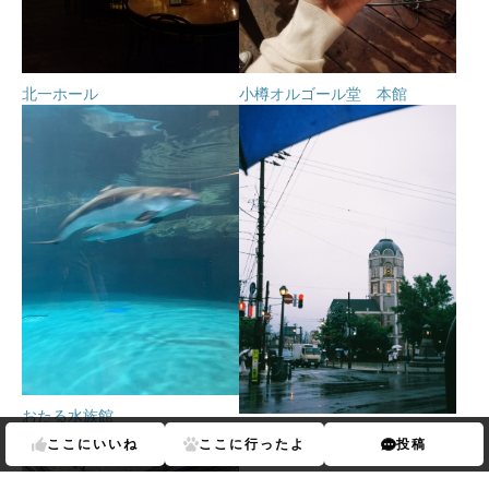
北一ホール
小樽オルゴール堂 本館
おたる水族館
メルヘン交差点
ここに
いいね
ここに
行ったよ
投稿