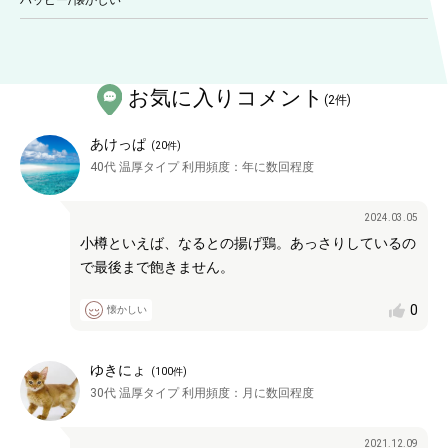
ハッピー
/
懐かしい
お気に入りコメント
(
2
件)
あけっぱ
(
20
件)
40代
温厚タイプ
利用頻度：
年に数回程度
2024.03.05
小樽といえば、なるとの揚げ鶏。あっさりしているの
で最後まで飽きません。
0
懐かしい
ゆきにょ
(
100
件)
30代
温厚タイプ
利用頻度：
月に数回程度
2021.12.09