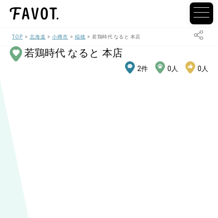
TOP
北海道
小樽市
稲穂
若鶏時代 なると 本店
若鶏時代 なると 本店
2
件
0
人
0
人