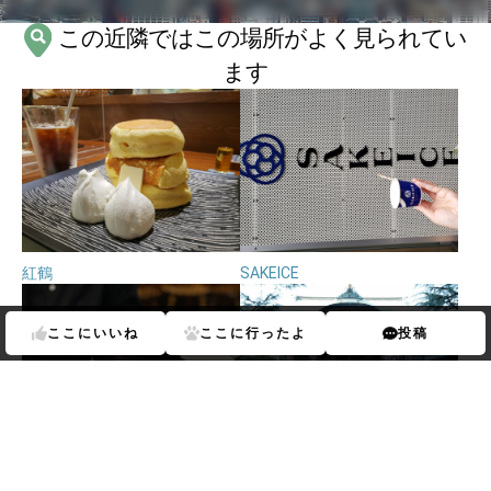
この近隣ではこの場所がよく見られてい
ます
紅鶴
SAKEICE
ここに
いいね
ここに
行ったよ
投稿
今戸神社
フロムアファー