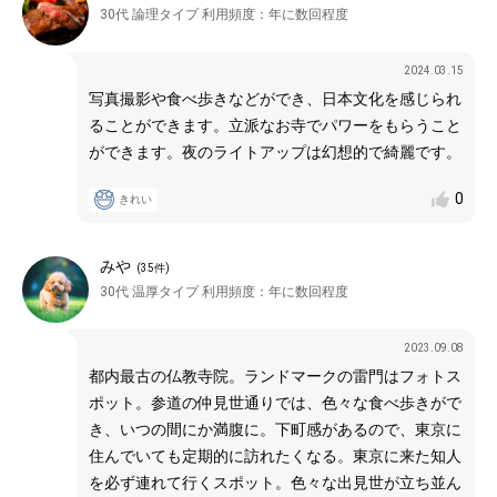
30代
論理タイプ
利用頻度：
年に数回程度
2024.03.15
写真撮影や食べ歩きなどができ、日本文化を感じられ
ることができます。立派なお寺でパワーをもらうこと
ができます。夜のライトアップは幻想的で綺麗です。
0
きれい
みや
(
35
件)
30代
温厚タイプ
利用頻度：
年に数回程度
2023.09.08
都内最古の仏教寺院。ランドマークの雷門はフォトス
ポット。参道の仲見世通りでは、色々な食べ歩きがで
き、いつの間にか満腹に。下町感があるので、東京に
住んでいても定期的に訪れたくなる。東京に来た知人
を必ず連れて行くスポット。色々な出見世が立ち並ん