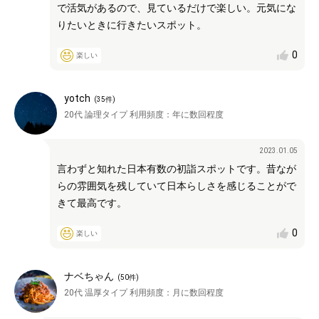
で活気があるので、見ているだけで楽しい。元気にな
りたいときに行きたいスポット。
0
楽しい
yotch
(
35
件)
20代
論理タイプ
利用頻度：
年に数回程度
2023.01.05
言わずと知れた日本有数の初詣スポットです。昔なが
らの雰囲気を残していて日本らしさを感じることがで
きて最高です。
0
楽しい
ナベちゃん
(
50
件)
20代
温厚タイプ
利用頻度：
月に数回程度