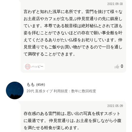
2022.09.03
言わずと知れた浅草に名所です。雷門を抜けて様々な
お土産店やカフェが立ち並ぶ仲見世通りの先に鎮座し
ています。本尊である観音様は絶対秘仏とされて誰も
姿を拝むことができないほどの存在で願い事全般を叶
えてくださるありがたい仏様をお祀りしています。仲
見世通りでもご飯やお買い物ができるので一日を通し
て満喫することができます。
0
ハッピー
もも
(
45
件)
20代
直感タイプ
利用頻度：
数年に数回程度
2022.05.09
存在感のある雷門前は､思い出の写真を残すスポット
に最適です。 仲見世通りは､お土産を探しながら小腹
を満たせる軽食が楽しめます。