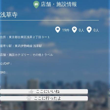
店舗・施設情報
浅草寺
19
件
0
人
0
人
住所：
東京都台東区浅草２丁目３ー１
最寄り駅：
東武伊勢崎線 浅草駅
店舗・施設カテゴリー：
その他トラベル
公式HP：
SNS：
ここにいいね
ここに行ったよ