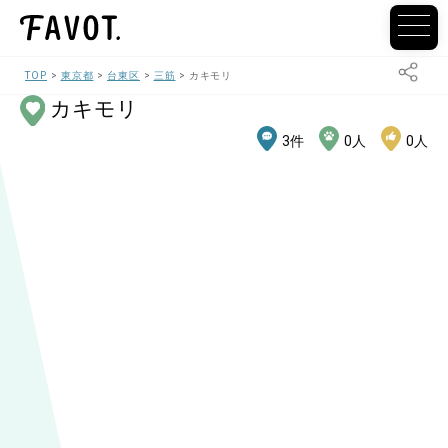
TOP
東京都
台東区
三筋
カキモリ
カキモリ
3
件
0
人
0
人