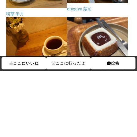
chigaya 蔵前
喫茶 半月
FEBRUARY CAFE
ここに
いいね
ここに
行ったよ
投稿
ダンデライオン・チョコレート
ファクトリー＆カフェ蔵前
EN CAFE
あなたにおすすめのランキング