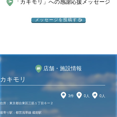
「
カキモリ
」への感謝応援メッセージ
メッセージを投稿する
店舗・施設情報
カキモリ
3
件
0
人
0
人
住所：
東京都台東区三筋１丁目６ー２
最寄り駅：
都営浅草線 蔵前駅