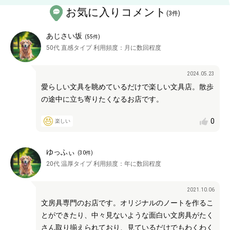
お気に入りコメント
(
3
件)
あじさい坂
(
55
件)
50代
直感タイプ
利用頻度：
月に数回程度
2024.05.23
愛らしい文具を眺めているだけで楽しい文具店。散歩
の途中に立ち寄りたくなるお店です。
0
楽しい
ゆっふぃ
(
30
件)
20代
温厚タイプ
利用頻度：
年に数回程度
2021.10.06
文房具専門のお店です。オリジナルのノートを作るこ
とができたり、中々見ないような面白い文房具がたく
さん取り揃えられており、見ているだけでもわくわく