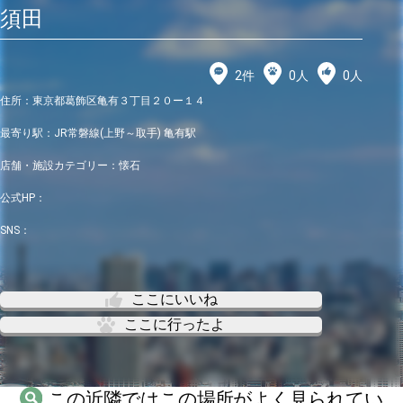
須田
2
件
0
人
0
人
住所：
東京都葛飾区亀有３丁目２０ー１４
最寄り駅：
JR常磐線(上野～取手) 亀有駅
店舗・施設カテゴリー：
懐石
公式HP：
SNS：
ここにいいね
ここに行ったよ
この近隣ではこの場所がよく見られてい