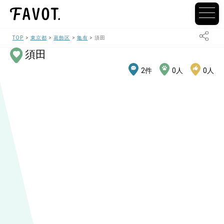
TOP
東京都
葛飾区
亀有
須田
須田
2
件
0
人
0
人