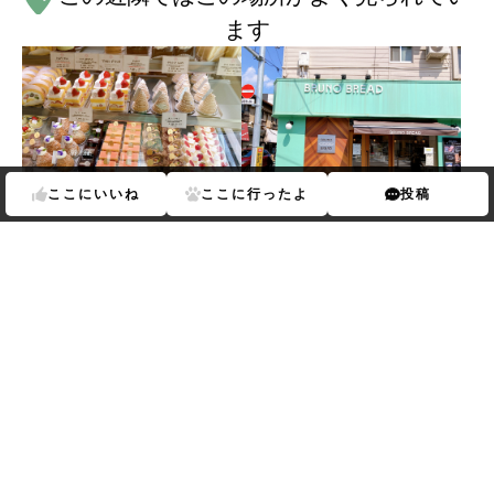
ます
ここに
いいね
ここに
行ったよ
投稿
ラ・ローズ・ジャポネ
BRUNO BREAD
あなたにおすすめのランキング
Previous
Next
グ
亀有
駅の
人工物
ランキング
亀有
駅の
その