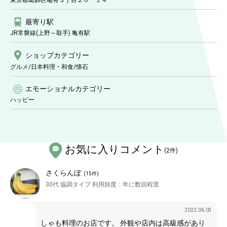
東京都葛飾区亀有３丁目２０ー１４
最寄り駅
JR常磐線(上野～取手) 亀有駅
ショップ
カテゴリー
グルメ/日本料理・和食
/懐石
エモーショナルカテゴリー
ハッピー
お気に入りコメント
(
2
件)
さくらんぼ
(
15
件)
30代
協調タイプ
利用頻度：
年に数回程度
2022.06.03
しゃも料理のお店です。 外観や店内は高級感があり