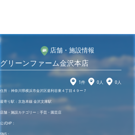
店舗・施設情報
グリーンファーム金沢本店
1
件
0
人
0
人
住所：
神奈川県横浜市金沢区釜利谷東４丁目４９ー７
最寄り駅：
京急本線 金沢文庫駅
店舗・施設カテゴリー：
手芸・園芸店
公式HP：
SNS：