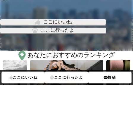
ここにいいね
ここに行ったよ
あなたにおすすめのランキング
ここに
いいね
ここに
行ったよ
投稿
Previous
Next
ップ
ランキン
金沢文庫
駅の
博物館・科学館
ランキン
金沢文庫
駅の
グ