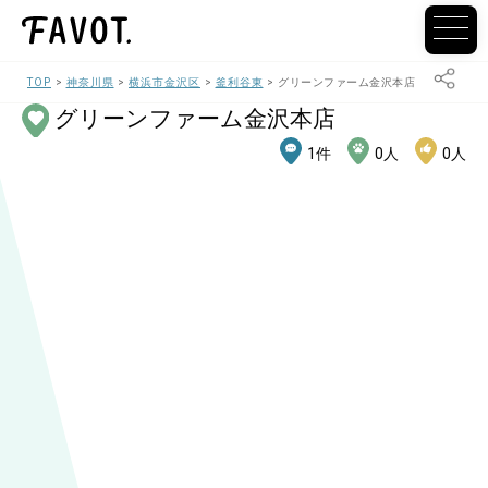
TOP
神奈川県
横浜市金沢区
釜利谷東
グリーンファーム金沢本店
グリーンファーム金沢本店
1
件
0
人
0
人